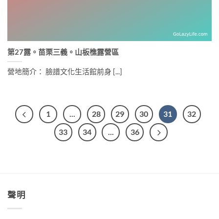
第27露。苗栗三義。山板樵露營區
營地簡介： 臉譜文化生活館前身 [...]
1
...
28
29
30
31
32
33
34
...
36
聲明