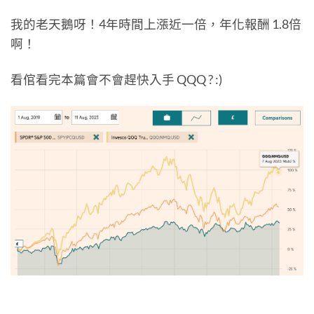
我的老天鵝呀！4年時間上漲近一倍，年化報酬 1.8倍
啊！
看倌看完本篇會不會趕快入手 QQQ ? :)