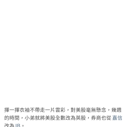
揮一揮衣袖不帶走一片雲彩，對美股毫無懸念，幾週
的時間，小弟就將美股全數改為英股，券商也從
嘉信
改為
IB
。