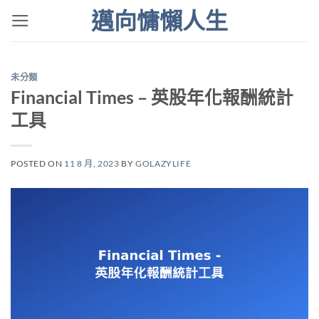
Skip
邁向慵懶人生
to
content
未分類
Financial Times – 英股年化報酬統計
工具
POSTED ON
11 8 月, 2023
BY
GOLAZYLIFE