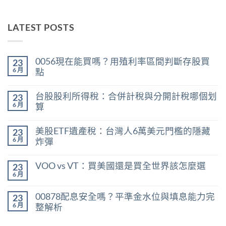
LATEST POSTS
0056現在能買嗎？用殖利率區間判斷存股買
23
6 月
點
在
尚
〈0056
無
台股股利所得稅：合併計稅與分開計稅哪個划
23
現
留
在
言
6 月
算
能
在
買
尚
〈台
嗎？
無
美股ETF遺產稅：台灣人6萬美元門檻的隱藏
23
股
用
留
股
殖
言
6 月
炸彈
利
利
在
所
尚
率
〈美
得
無
區
VOO vs VT：買美國還是買全世界該怎麼選
23
股
稅：
留
間
ETF
合
言
6 月
判
在
尚
遺
併
斷
〈VOO
無
產
計
存
vs
留
稅：
稅
00878配息安全嗎？平準金水位與填息能力完
股
23
VT：
言
台
與
買
買
6 月
整解析
灣
分
點〉
美
人
開
中
在
尚
國
6
計
〈00878
無
還