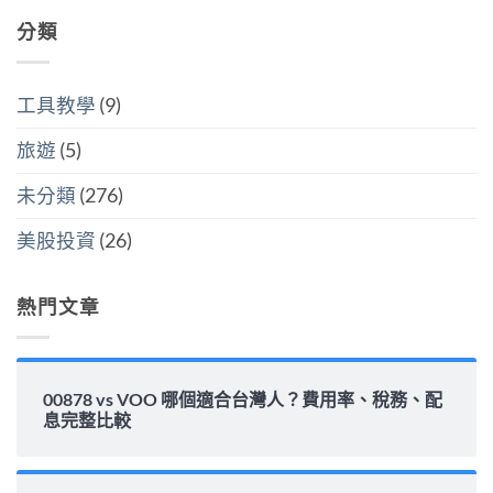
萬
稅
配
留
是
美
哪
息
分類
言
買
元
個
安
全
門
划
全
世
檻
算〉
嗎？
界
的
中
平
該
隱
工具教學
(9)
準
怎
藏
金
麼
炸
水
選〉
旅遊
(5)
彈〉
位
中
中
與
填
未分類
(276)
息
能
力
美股投資
(26)
完
整
解
析〉
熱門文章
中
00878 vs VOO 哪個適合台灣人？費用率、稅務、配
息完整比較