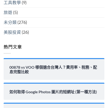
隱
工具教學
(9)
準
怎
藏
金
麼
炸
水
選〉
旅遊
(5)
彈〉
位
中
中
與
填
未分類
(276)
息
能
力
美股投資
(26)
完
整
解
析〉
熱門文章
中
00878 vs VOO 哪個適合台灣人？費用率、稅務、配
息完整比較
如何取得 Google Photos 圖片的短網址 (第一種方法)