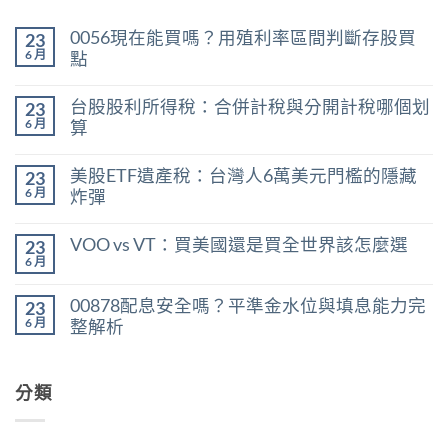
0056現在能買嗎？用殖利率區間判斷存股買
23
6 月
點
在
尚
〈0056
無
台股股利所得稅：合併計稅與分開計稅哪個划
23
現
留
在
言
6 月
算
能
在
買
尚
〈台
嗎？
無
美股ETF遺產稅：台灣人6萬美元門檻的隱藏
23
股
用
留
股
殖
言
6 月
炸彈
利
利
在
所
尚
率
〈美
得
無
區
VOO vs VT：買美國還是買全世界該怎麼選
23
股
稅：
留
間
ETF
合
言
6 月
判
在
尚
遺
併
斷
〈VOO
無
產
計
存
vs
留
稅：
稅
00878配息安全嗎？平準金水位與填息能力完
股
23
VT：
言
台
與
買
買
6 月
整解析
灣
分
點〉
美
人
開
中
在
尚
國
6
計
〈00878
無
還
萬
稅
配
留
是
美
哪
息
分類
言
買
元
個
安
全
門
划
全
世
檻
算〉
嗎？
界
的
中
平
該