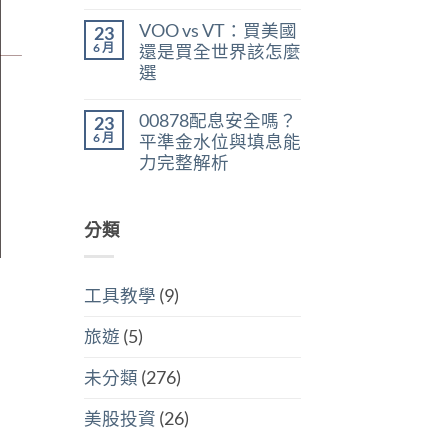
在
尚
判
稅：
〈美
無
斷
合
VOO vs VT：買美國
23
股
留
存
併
ETF
言
6 月
股
還是買全世界該怎麼
計
遺
買
稅
選
產
點〉
與
稅：
中
在
尚
分
台
〈VOO
無
開
灣
00878配息安全嗎？
23
vs
留
計
人
VT：
言
6 月
稅
平準金水位與填息能
6
買
哪
萬
力完整解析
美
個
美
國
划
在
尚
元
還
算〉
〈00878
無
門
是
中
配
留
檻
買
息
分類
言
的
全
安
隱
世
全
藏
界
嗎？
炸
該
平
彈〉
怎
工具教學
(9)
準
中
麼
金
選〉
水
中
旅遊
(5)
位
與
填
未分類
(276)
息
能
力
美股投資
(26)
完
整