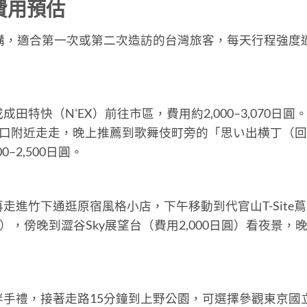
費用預估
構，適合第一次或第二次造訪的台灣旅客，每天行程強度
特快（N'EX）前往市區，費用約2,000–3,070日圓
新宿西口附近走走，晚上推薦到歌舞伎町旁的「思い出横丁（
–2,500日圓。
進竹下通逛原宿風格小店，下午移動到代官山T-Site
），傍晚到澀谷Sky展望台（費用2,000日圓）看夜景，
手禮，接著走路15分鐘到上野公園，可選擇參觀東京國