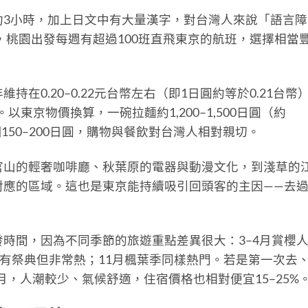
約3小時，加上日文中有大量漢字，對台灣人來說「語言障
年，桃園出發每週有超過100班直飛東京的航班，選擇相當
在0.20–0.22元台幣左右（即1日圓約等於0.21台幣
00。以東京物價換算，一碗拉麵約1,200–1,500日圓（約
飯糰150–200日圓，購物與餐飲對台灣人相對親切。
官山的輕奢咖啡廳、秋葉原的電器與動漫文化，到淺草的
對應的區域。這也是東京能持續吸引回頭客的主因——去
時間，因為不同季節的旅遊重點差異很大：3–4月賞櫻
季有祭典但非常熱；11月楓葉季同樣熱門。若是第一次去
0月，人潮較少、氣候舒適，住宿價格也相對便宜15–25%