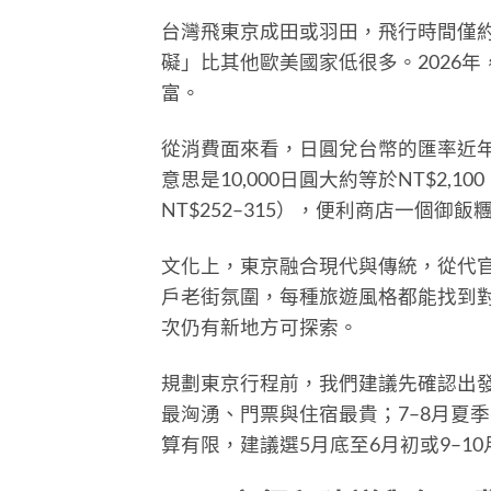
台灣飛東京成田或羽田，飛行時間僅
礙」比其他歐美國家低很多。2026
富。
從消費面來看，日圓兌台幣的匯率近年維持
意思是10,000日圓大約等於NT$2,1
NT$252–315），便利商店一個御
文化上，東京融合現代與傳統，從代
戶老街氛圍，每種旅遊風格都能找到
次仍有新地方可探索。
規劃東京行程前，我們建議先確認出發
最洶湧、門票與住宿最貴；7–8月夏
算有限，建議選5月底至6月初或9–1