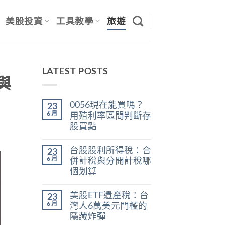
美股投資
工具教學
旅遊
LATEST POSTS
與
0056現在能買嗎？
23
6 月
用殖利率區間判斷存
股買點
在
尚
〈0056
無
台股股利所得稅：合
23
現
留
在
言
6 月
併計稅與分開計稅哪
能
個划算
買
嗎？
在
尚
用
〈台
無
殖
美股ETF遺產稅：台
23
股
留
利
股
言
6 月
灣人6萬美元門檻的
率
利
區
隱藏炸彈
所
間
得