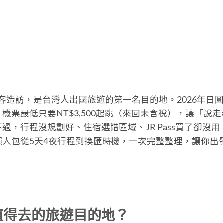
旅客造訪，是台灣人出國旅遊的第一名目的地。2026年日
票最低只要NT$3,500起跳（來回未含稅），讓「說走
，行程沒規劃好、住宿選錯區域、JR Pass買了卻沒用
人包從5天4夜行程到換匯時機，一次完整整理，讓你出
值得去的旅遊目的地？