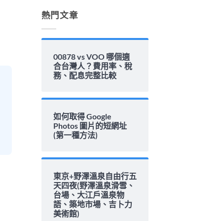
解
析〉
熱門文章
中
00878 vs VOO 哪個適
合台灣人？費用率、稅
務、配息完整比較
如何取得 Google
Photos 圖片的短網址
(第一種方法)
東京+野澤溫泉自由行五
天四夜(野澤溫泉滑雪、
台場、大江戶溫泉物
語、築地市場、吉卜力
美術館)