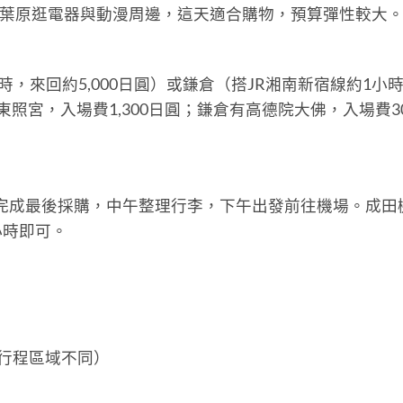
秋葉原逛電器與動漫周邊，這天適合購物，預算彈性較大
，來回約5,000日圓）或鎌倉（搭JR湘南新宿線約1小
東照宮，入場費1,300日圓；鎌倉有高德院大佛，入場費3
具店完成最後採購，中午整理行李，下午出發前往機場。成田
小時即可。
（依行程區域不同）