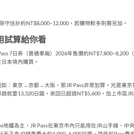
估計約NT$8,000–12,000，若購物較多則需另加。
費用試算給你看
s 7日券（普通車廂）2026年售價約NT$7,800–8,200
在日本境內購買。
：東京→京都→大阪，那JR Pass非常划算。光是東京
要13,320日圓，來回已超過NT$5,600，加上市區J
o地鐵為主，JR Pass在東京市內只能用在JR山手線、中
下來JR線車費大約4,000–6,000日圓，遠低於Pass費