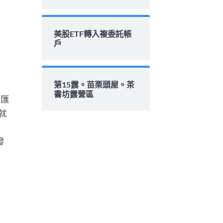
美股ETF轉入複委託帳
戶
第15露。苗栗頭屋。茶
書坊露營區
圓匯
就
發