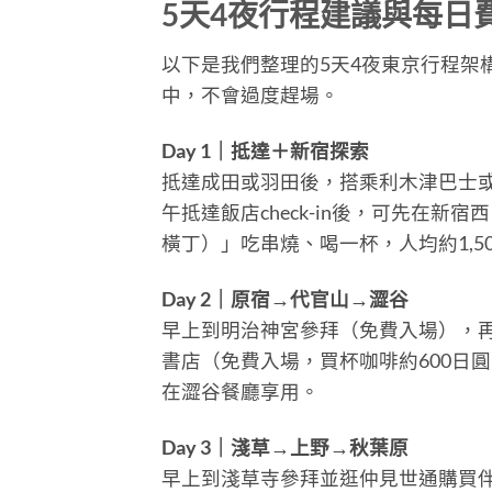
5天4夜行程建議與每日
以下是我們整理的5天4夜東京行程架
中，不會過度趕場。
Day 1｜抵達＋新宿探索
抵達成田或羽田後，搭乘利木津巴士或成田
午抵達飯店check-in後，可先在
橫丁）」吃串燒、喝一杯，人均約1,500
Day 2｜原宿→代官山→澀谷
早上到明治神宮參拜（免費入場），再走
書店（免費入場，買杯咖啡約600日圓
在澀谷餐廳享用。
Day 3｜淺草→上野→秋葉原
早上到淺草寺參拜並逛仲見世通購買伴