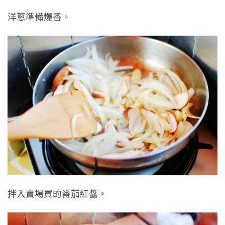
洋蔥準備爆香。
拌入賣場買的番茄紅醬。