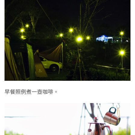
早餐照例煮一壺咖啡。