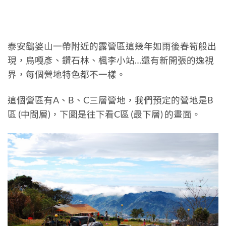
泰安鷂婆山一帶附近的露營區這幾年如雨後春筍般出
現，烏嘎彥、鑽石林、楓李小站…還有新開張的逸視
界，每個營地特色都不一樣。
這個營區有A、B、C三層營地，我們預定的營地是B
區 (中間層)，下圖是往下看C區 (最下層) 的畫面。