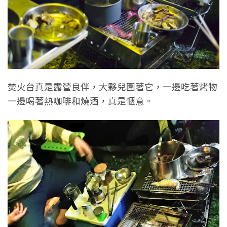
焚火台真是露營良伴，大夥兒圍著它，一邊吃著烤物
一邊喝著熱咖啡和燒酒，真是愜意。