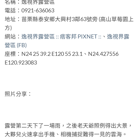
名稱：逸視界露營區
電話：0921-636063
地址：苗栗縣泰安鄉大興村3鄰63號旁 (高山草莓園上
方)
網站：
逸視界露營區 :: 痞客邦 PIXNET ::
、
逸視界露
營區 (FB)
座標：N24 25 39.2 E120 55 23.1、N24.427556
E120.923083
照片分享：
露營第二天下了一場雨，之後老天爺照例得出大景，
大夥兒火速拿出手機、相機捕捉難得一見的雲海。