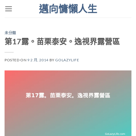
Skip
邁向慵懶人生
to
content
未分類
第17露。苗栗泰安。逸視界露營區
POSTED ON
9 2 月, 2014
BY
GOLAZYLIFE