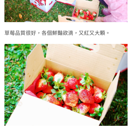
草莓品質很好，各個鮮豔欲滴，又紅又大顆。