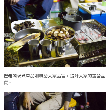
蟹老闆現煮單品咖啡給大家品嘗，提升大家的露營品
質。