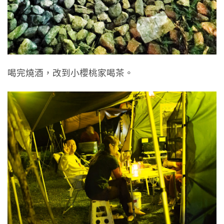
喝完燒酒，改到小櫻桃家喝茶。