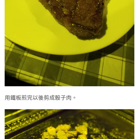
用鐵板煎完以後剪成骰子肉。