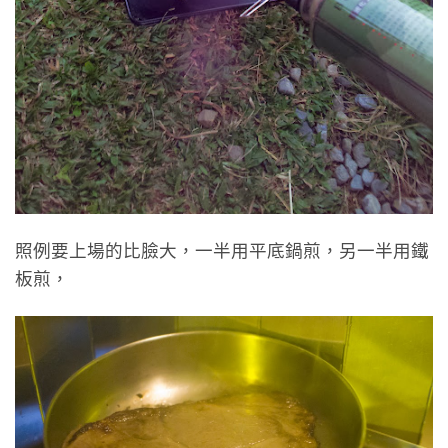
照例要上場的比臉大，一半用平底鍋煎，另一半用鐵
板煎，