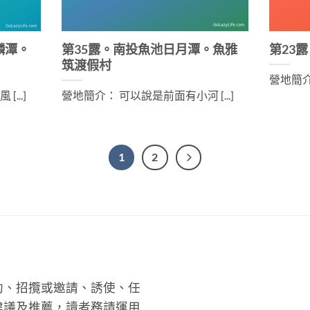
麟潭。
第35露。南投魚池日月潭。魚雅
第23
筑渡假村
營地簡介：
...]
營地簡介： 可以說是前面有小河 [...]
1
2
約、招攬或邀請、誘使、任
建議及推薦，讀者務請運用