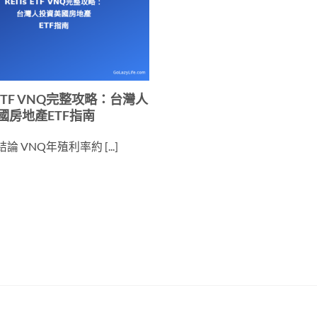
s ETF VNQ完整攻略：台灣人
國房地產ETF指南
論 VNQ年殖利率約 [...]