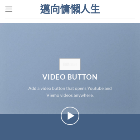
Skip
邁向慵懶人生
to
content
目錄
[
顯示
]
VIDEO BUTTON
Add a video button that opens Youtube and
Viemo videos anywhere.