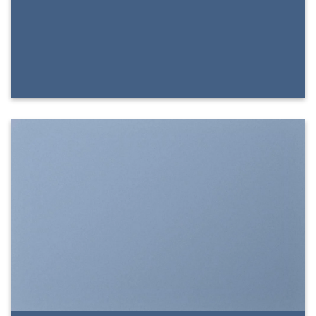
SHOW ON HOVER
Select between various hover effects