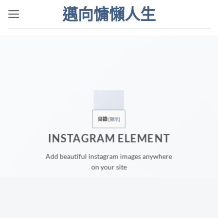
Skip
邁向慵懶人生
to
content
目錄
[
顯示
]
INSTAGRAM ELEMENT
Add beautiful instagram images anywhere
on your site