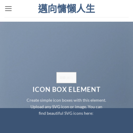
Skip
邁向慵懶人生
to
content
目錄
[
顯示
]
ICON BOX ELEMENT
Create simple icon boxes with this element.
Upload any SVG icon or image. You can
find beautiful SVG icons here: