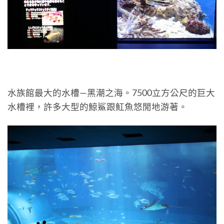
水族館最大的水槽—黑潮之海。7500立方公尺的巨大
水槽裡，許多大型的鯨鯊跟魟魚悠閒地游著。