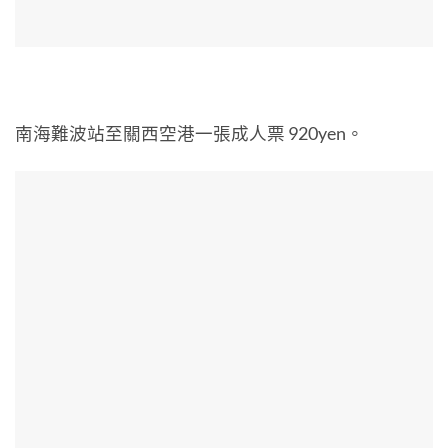
南海難波站至關西空港一張成人票 920yen。