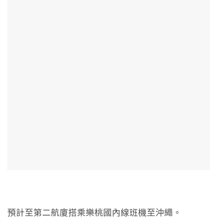
預計至第二航廈搭乘樂桃國內線班機至沖繩。