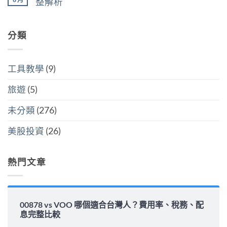
整解析
灣
分
點〉
美
人
開
中
在
尚
國
6
計
〈00878
無
還
萬
稅
配
留
是
美
哪
息
分類
言
買
元
個
安
全
門
划
全
世
檻
算〉
嗎？
界
的
中
平
該
隱
工具教學
(9)
準
怎
藏
金
麼
炸
水
選〉
旅遊
(5)
彈〉
位
中
中
與
填
未分類
(276)
息
能
力
美股投資
(26)
完
整
解
析〉
熱門文章
中
00878 vs VOO 哪個適合台灣人？費用率、稅務、配
息完整比較