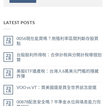
LATEST POSTS
0056現在能買嗎？用殖利率區間判斷存股買
23
6 月
點
在
尚
〈0056
無
台股股利所得稅：合併計稅與分開計稅哪個划
23
現
留
在
言
6 月
算
能
在
買
尚
〈台
嗎？
無
美股ETF遺產稅：台灣人6萬美元門檻的隱藏
23
股
用
留
股
殖
言
6 月
炸彈
利
利
在
所
尚
率
〈美
得
無
區
VOO vs VT：買美國還是買全世界該怎麼選
23
股
稅：
留
間
ETF
合
言
6 月
判
在
尚
遺
併
斷
〈VOO
無
產
計
存
vs
留
稅：
稅
00878配息安全嗎？平準金水位與填息能力完
股
23
VT：
言
台
與
買
買
6 月