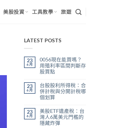
美股投資
工具教學
旅遊
LATEST POSTS
0056現在能買嗎？
23
6 月
用殖利率區間判斷存
股買點
在
尚
〈0056
無
台股股利所得稅：合
23
現
留
在
言
6 月
併計稅與分開計稅哪
能
個划算
買
嗎？
在
尚
用
〈台
無
殖
美股ETF遺產稅：台
23
股
留
利
股
言
6 月
灣人6萬美元門檻的
率
利
區
隱藏炸彈
所
間
得