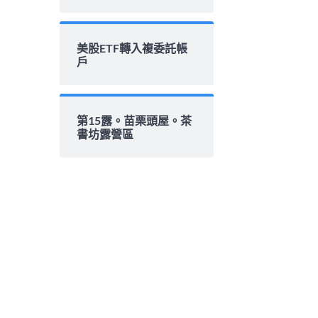
美股ETF轉入複委託帳
戶
第15露。苗栗頭屋。茶
書坊露營區