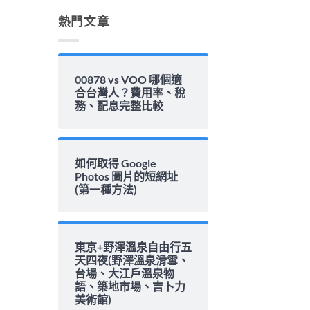
解
析〉
熱門文章
中
00878 vs VOO 哪個適
合台灣人？費用率、稅
務、配息完整比較
如何取得 Google
Photos 圖片的短網址
(第一種方法)
東京+野澤溫泉自由行五
天四夜(野澤溫泉滑雪、
台場、大江戶溫泉物
語、築地市場、吉卜力
美術館)