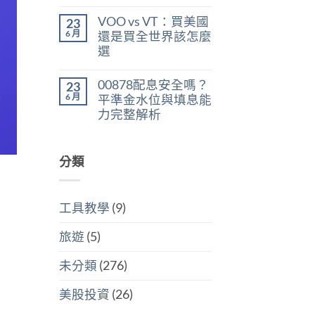
在
尚
判
稅：
〈美
無
斷
合
VOO vs VT：買美國
23
股
留
存
併
ETF
言
6 月
股
還是買全世界該怎麼
計
遺
買
稅
選
產
點〉
與
稅：
中
在
尚
分
台
〈VOO
無
開
灣
00878配息安全嗎？
23
vs
留
計
人
VT：
言
6 月
稅
平準金水位與填息能
6
買
哪
萬
力完整解析
美
個
美
國
划
在
尚
元
還
算〉
〈00878
無
門
是
中
配
留
檻
買
息
分類
言
的
全
安
隱
世
全
藏
界
嗎？
炸
該
平
彈〉
怎
工具教學
(9)
準
中
麼
金
選〉
水
中
旅遊
(5)
位
與
填
未分類
(276)
息
能
力
美股投資
(26)
完
整