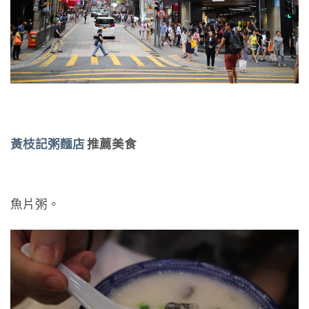
黃枝記粥麵店
推薦美食
魚片粥。