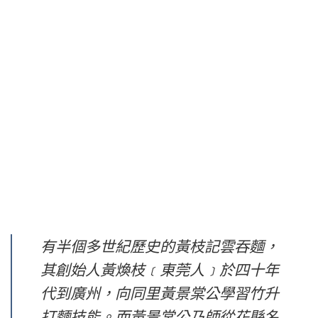
有半個多世紀歷史的黃枝記雲吞麵，
其創始人黃煥枝﹝東莞人﹞於四十年
代到廣州，向同里黃景棠公學習竹升
打麵技能。而黃景棠公乃師從花縣名