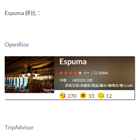
Espuma 評比：
OpenRice
TripAdvisor