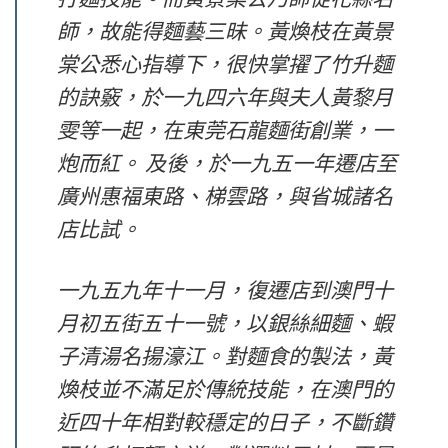
師，故能得麵藝三昧。黃煥枝在黃景
棠公悉心指導下，很快掌擢了竹升麵
的訣竅，於一九四六年與夫人黃黎月
雯等一起，在東莞石龍麵街創業，一
炮而紅。 及後，於一九五一年遷店至
廣州惠福東路、梯雲路，與省城諸名
店比試。
一九五九年十一月，復遷店到澳門十
月初五街五十一號，以銀絲細麵、蝦
子清湯名揚濠江。對麵食的製法，黃
煥枝並不滿足於傳統技能，在澳門的
近四十年相對較穩定的日子，不斷鑽