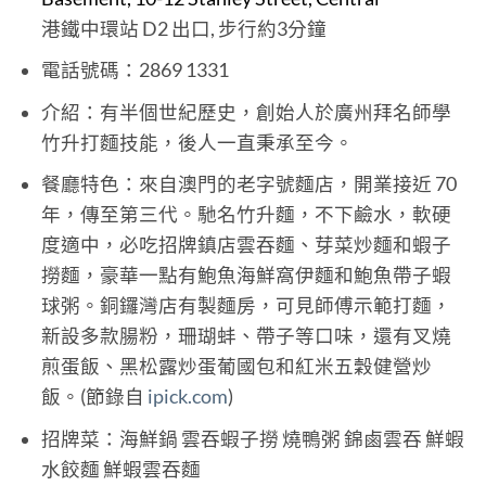
港鐵中環站 D2 出口, 步行約3分鐘
電話號碼：2869 1331
介紹：有半個世紀歷史，創始人於廣州拜名師學
竹升打麵技能，後人一直秉承至今。
餐廳特色：來自澳門的老字號麵店，開業接近 70
年，傳至第三代。馳名竹升麵，不下鹼水，軟硬
度適中，必吃招牌鎮店雲吞麵、芽菜炒麵和蝦子
撈麵，豪華一點有鮑魚海鮮窩伊麵和鮑魚帶子蝦
球粥。銅鑼灣店有製麵房，可見師傅示範打麵，
新設多款腸粉，珊瑚蚌、帶子等口味，還有叉燒
煎蛋飯、黑松露炒蛋葡國包和紅米五穀健營炒
飯。(節錄自
ipick.com
)
招牌菜：海鮮鍋 雲吞蝦子撈 燒鴨粥 錦鹵雲吞 鮮蝦
水餃麵 鮮蝦雲吞麵