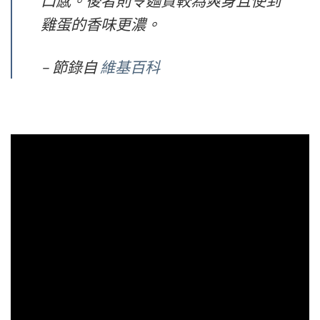
口感。後者則令麵質較為爽身且使到
雞蛋的香味更濃。
– 節錄自
維基百科