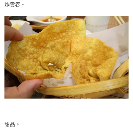
炸雲吞。
甜品。