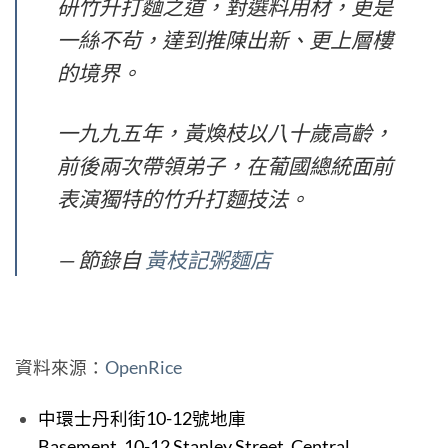
研竹升打麵之道，對選料用材，更是
一絲不茍，達到推陳出新、更上層樓
的境界。
一九九五年，黃煥枝以八十歲高齡，
前後兩次帶領弟子，在葡國總統面前
表演獨特的竹升打麵技法。
— 節錄自
黃枝記粥麵店
資料來源：
OpenRice
中環士丹利街10-12號地庫
Basement, 10-12 Stanley Street, Central