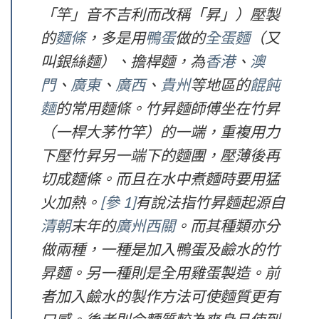
「竿」音不吉利而改稱「昇」）壓製
的
麵條
，多是用
鴨蛋
做的
全蛋麵
（又
叫銀絲麵）、擔桿麵，為
香港
、
澳
門
、
廣東
、
廣西
、
貴州
等地區的
餛飩
麵
的常用麵條。竹昇麵師傅坐在竹昇
（一桿大茅竹竿）的一端，重複用力
下壓竹昇另一端下的麵團，壓薄後再
切成麵條。而且在水中煮麵時要用猛
火加熱。
[參 1]
有說法指竹昇麵起源自
清朝
末年的
廣州
西關
。而其種類亦分
做兩種，一種是加入鴨蛋及鹼水的竹
昇麵。另一種則是全用雞蛋製造。前
者加入鹼水的製作方法可使麵質更有