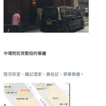
中環附近受歡迎的餐廳
陸羽茶室
、
鏞記酒家
、
黃枝記
、
翠華餐廳
。