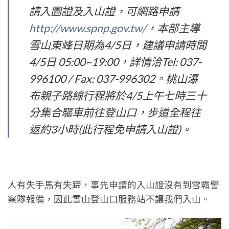
請入園證及入山證，可網路申請
http://www.spnp.gov.tw/
，本部主導
雪山東峰日期為4/5日，建議申請時間
4/5日 05:00~19:00，詳情洽Tel: 037-
996100 / Fax: 037-996302。桃山瀑
布親子路線行程將於4/5上午七時三十
分集合驅車前往登山口，步道全程往
返約3小時(此行程免申請入山證)。
人有失手馬有失蹄，事先申請的入山證沒有到雪霸警
察隊報備，因此雪山登山口服務站不讓我們入山。