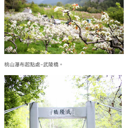
桃山瀑布起點處–武陵橋。