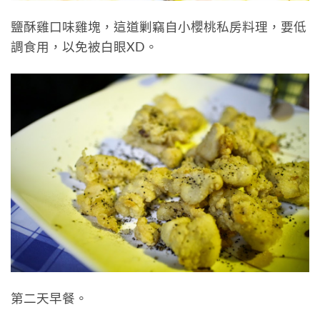
鹽酥雞口味雞塊，這道剿竊自小櫻桃私房料理，要低
調食用，以免被白眼XD。
第二天早餐。