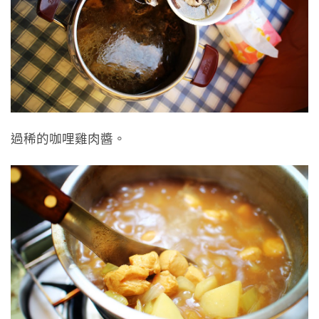
過稀的咖哩雞肉醬。