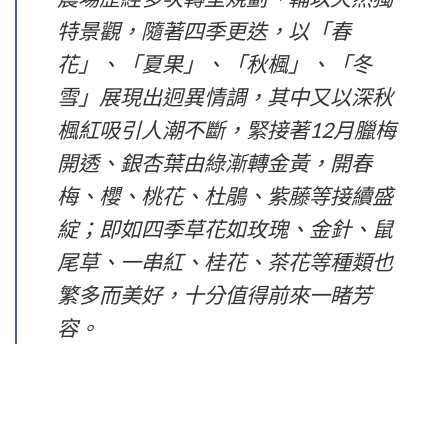
特景觀，隨著四季更迭，以「春
花」、「夏果」、「秋楓」、「冬
雪」展現出迥異情調，其中又以深秋
楓紅吸引人潮不斷，緊接著12月臘梅
開透、銀杏葉由綠漸轉金黃，開春
梅、櫻、桃花、杜鵑、紫藤等接續盛
綻；即如四季草花如玫瑰、金針、鼠
尾草、一串紅、桂花、茶花等種類也
繁多而美好，十分值得前來一睹芳
容。