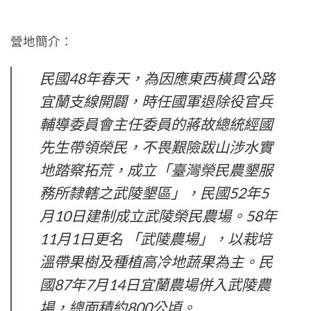
營地簡介：
民國48年春天，為因應東西橫貫公路
宜蘭支線開闢，時任國軍退除役官兵
輔導委員會主任委員的蔣故總統經國
先生帶領榮民，不畏艱險跋山涉水實
地踏察拓荒，成立「臺灣榮民農墾服
務所隸轄之武陵墾區」，民國52年5
月10日建制成立武陵榮民農場。58年
11月1日更名 「武陵農場」，以栽培
溫帶果樹及種植高冷地蔬果為主。民
國87年7月14日宜蘭農場併入武陵農
場，總面積約800公頃。