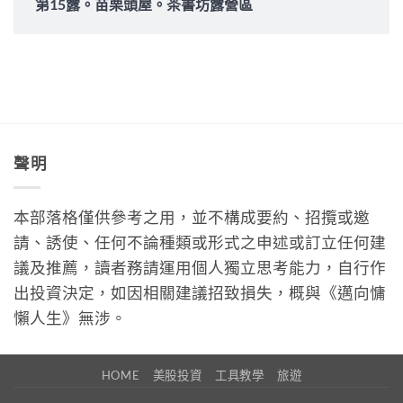
第15露。苗栗頭屋。茶書坊露營區
聲明
本部落格僅供參考之用，並不構成要約、招攬或邀
請、誘使、任何不論種類或形式之申述或訂立任何建
議及推薦，讀者務請運用個人獨立思考能力，自行作
出投資決定，如因相關建議招致損失，概與《邁向慵
懶人生》無涉。
HOME
美股投資
工具教學
旅遊