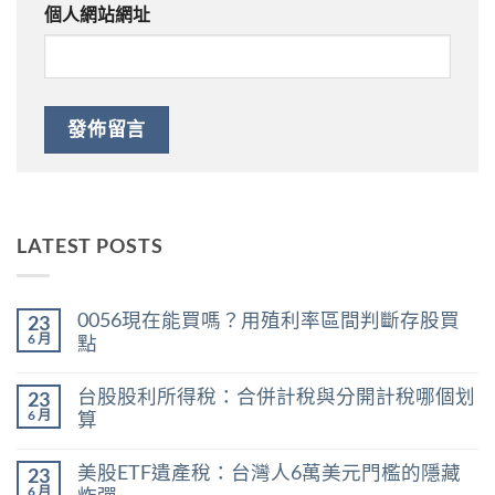
個人網站網址
LATEST POSTS
0056現在能買嗎？用殖利率區間判斷存股買
23
6 月
點
在
尚
〈0056
無
台股股利所得稅：合併計稅與分開計稅哪個划
23
現
留
在
言
6 月
算
能
在
買
尚
〈台
嗎？
無
美股ETF遺產稅：台灣人6萬美元門檻的隱藏
23
股
用
留
股
殖
言
6 月