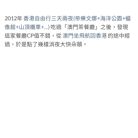
2012年
香港自由行三天兩夜(帝樂文娜+海洋公園+蠟
像館+山頂纜車+…)
吃過「澳門茶餐廳」之後，發現
這家餐廳CP值不錯，從
澳門坐飛航回香港
的途中經
過，於是點了幾樣消夜大快朵頤。