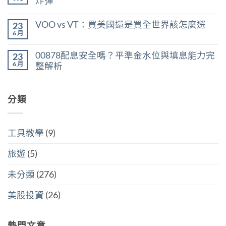
炸彈
利
利
在
所
尚
率
〈美
得
無
區
VOO vs VT：買美國還是買全世界該怎麼選
23
股
稅：
留
間
ETF
合
言
6 月
判
在
尚
遺
併
斷
〈VOO
無
產
計
存
vs
留
稅：
稅
00878配息安全嗎？平準金水位與填息能力完
股
23
VT：
言
台
與
買
買
6 月
整解析
灣
分
點〉
美
人
開
中
在
尚
國
6
計
〈00878
無
還
萬
稅
配
留
是
美
哪
息
分類
言
買
元
個
安
全
門
划
全
世
檻
算〉
嗎？
界
的
中
平
該
隱
工具教學
(9)
準
怎
藏
金
麼
炸
水
選〉
旅遊
(5)
彈〉
位
中
中
與
填
未分類
(276)
息
能
力
美股投資
(26)
完
整
解
析〉
熱門文章
中