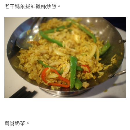
老干媽象拔蚌雞絲炒飯。
鴛鴦奶茶。