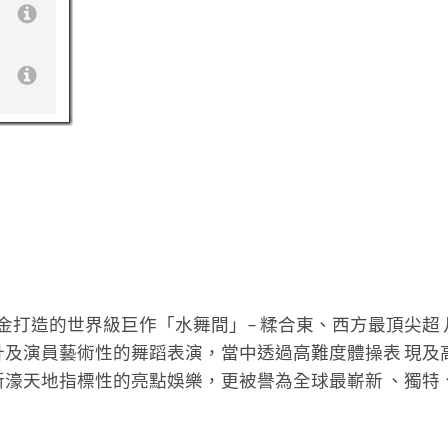
美金打造的世界級巨作「水舞間」– 糅合東、西方最頂尖超 
及演員藝術性的舞蹈表演，當中透過高難度體操表 現及
濠天地指標性的亮點娛樂，更被譽為全球最嶄新 、獨特