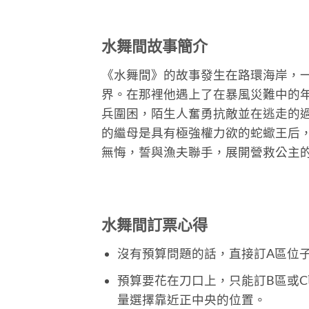
水舞間故事簡介
《水舞間》的故事發生在路環海岸，
界。在那裡他遇上了在暴風災難中的年
兵圍困，陌生人奮勇抗敵並在逃走的過
的繼母是具有極強權力欲的蛇蠍王后，
無悔，誓與漁夫聯手，展開營救公主的
水舞間訂票心得
沒有預算問題的話，直接訂A區位
預算要花在刀口上，只能訂B區或
量選擇靠近正中央的位置。