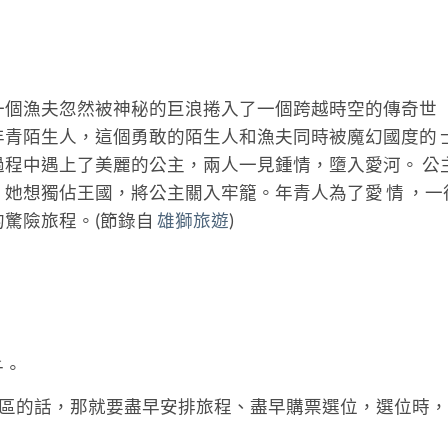
一個漁夫忽然被神秘的巨浪捲入了一個跨越時空的傳奇世
青陌生人，這個勇敢的陌生人和漁夫同時被魔幻國度的 
程中遇上了美麗的公主，兩人一見鍾情，墮入愛河。 公
她想獨佔王國，將公主關入牢籠。年青人為了愛 情 ，一
驚險旅程。(節錄自
雄獅旅遊
)
子。
C區的話，那就要盡早安排旅程、盡早購票選位，選位時