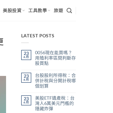
美股投資
工具教學
旅遊
LATEST POSTS
更
0056現在能買嗎？
23
6 月
用殖利率區間判斷存
股買點
在
尚
〈0056
無
台股股利所得稅：合
23
現
留
在
言
6 月
併計稅與分開計稅哪
能
個划算
買
嗎？
在
尚
用
〈台
無
殖
美股ETF遺產稅：台
23
股
留
利
股
言
6 月
灣人6萬美元門檻的
率
利
區
隱藏炸彈
所
間
得