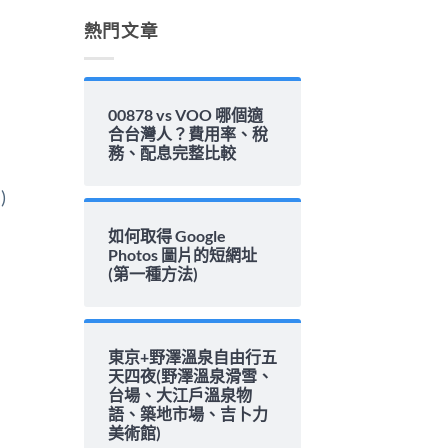
解
析〉
熱門文章
中
00878 vs VOO 哪個適
合台灣人？費用率、稅
務、配息完整比較
)
如何取得 Google
Photos 圖片的短網址
(第一種方法)
東京+野澤溫泉自由行五
天四夜(野澤溫泉滑雪、
台場、大江戶溫泉物
語、築地市場、吉卜力
美術館)