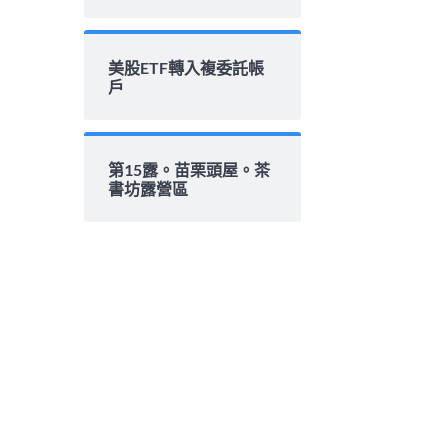
美股ETF轉入複委託帳
戶
第15露。苗栗頭屋。茶
書坊露營區