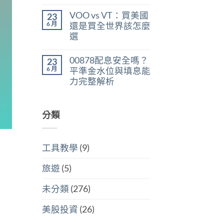
在
尚
判
稅：
〈美
無
斷
合
VOO vs VT：買美國
23
股
留
存
併
ETF
言
6 月
股
還是買全世界該怎麼
計
遺
買
稅
選
產
點〉
與
稅：
中
在
尚
分
台
〈VOO
無
開
灣
00878配息安全嗎？
23
vs
留
計
人
VT：
言
6 月
稅
平準金水位與填息能
6
買
哪
萬
力完整解析
美
個
美
國
划
在
尚
元
還
算〉
〈00878
無
門
是
中
配
留
檻
買
息
分類
言
的
全
安
隱
世
全
藏
界
嗎？
炸
該
平
彈〉
怎
工具教學
(9)
準
中
麼
金
選〉
水
中
旅遊
(5)
位
與
填
未分類
(276)
息
能
力
美股投資
(26)
完
整