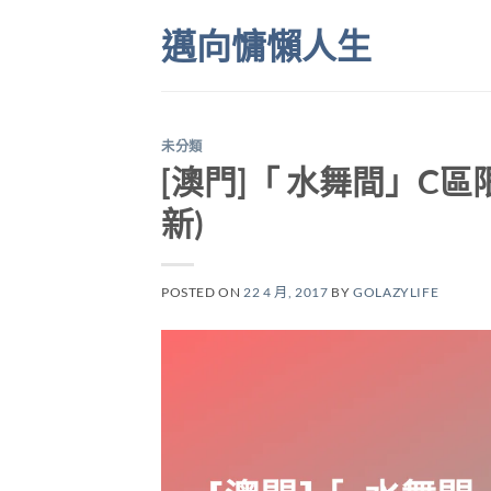
Skip
邁向慵懶人生
to
content
未分類
[澳門]「 水舞間」C區限量優
新)
POSTED ON
22 4 月, 2017
BY
GOLAZYLIFE