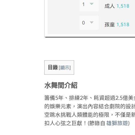
目錄
[
顯示
]
水舞間介紹
籌備5年、排練2年、耗資超過2.5億
的娛樂元素，演出內容結合劇院的設計
空跳水挑戰人類體能的極限，不僅是新
扣人心弦之巨獻！(節錄自
雄獅旅遊
)