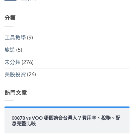
美
人
開
中
在
尚
國
6
計
〈00878
無
還
萬
稅
配
留
是
美
哪
息
分類
言
買
元
個
安
全
門
划
全
世
檻
算〉
嗎？
界
的
中
平
該
隱
工具教學
(9)
準
怎
藏
金
麼
炸
水
選〉
旅遊
(5)
彈〉
位
中
中
與
填
未分類
(276)
息
能
力
美股投資
(26)
完
整
解
析〉
熱門文章
中
00878 vs VOO 哪個適合台灣人？費用率、稅務、配
息完整比較