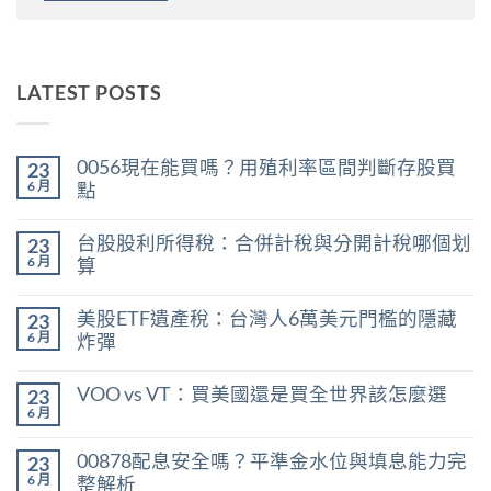
LATEST POSTS
0056現在能買嗎？用殖利率區間判斷存股買
23
6 月
點
在
尚
〈0056
無
台股股利所得稅：合併計稅與分開計稅哪個划
23
現
留
在
言
6 月
算
能
在
買
尚
〈台
嗎？
無
美股ETF遺產稅：台灣人6萬美元門檻的隱藏
23
股
用
留
股
殖
言
6 月
炸彈
利
利
在
所
尚
率
〈美
得
無
區
VOO vs VT：買美國還是買全世界該怎麼選
23
股
稅：
留
間
ETF
合
言
6 月
判
在
尚
遺
併
斷
〈VOO
無
產
計
存
vs
留
稅：
稅
00878配息安全嗎？平準金水位與填息能力完
股
23
VT：
言
台
與
買
買
6 月
整解析
灣
分
點〉