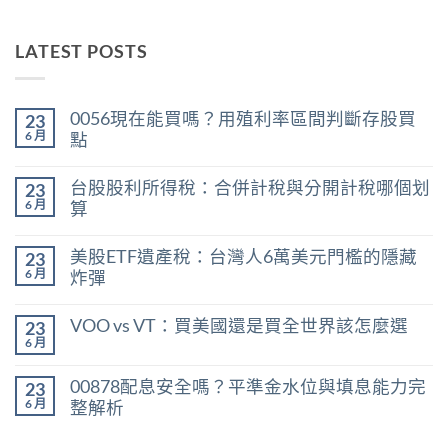
LATEST POSTS
0056現在能買嗎？用殖利率區間判斷存股買
23
6 月
點
在
尚
〈0056
無
台股股利所得稅：合併計稅與分開計稅哪個划
23
現
留
在
言
6 月
算
能
在
買
尚
〈台
嗎？
無
美股ETF遺產稅：台灣人6萬美元門檻的隱藏
23
股
用
留
股
殖
言
6 月
炸彈
利
利
在
所
尚
率
〈美
得
無
區
VOO vs VT：買美國還是買全世界該怎麼選
23
股
稅：
留
間
ETF
合
言
6 月
判
在
尚
遺
併
斷
〈VOO
無
產
計
存
vs
留
稅：
稅
00878配息安全嗎？平準金水位與填息能力完
股
23
VT：
言
台
與
買
買
6 月
整解析
灣
分
點〉
美
人
開
中
在
尚
國
6
計
〈00878
無
還