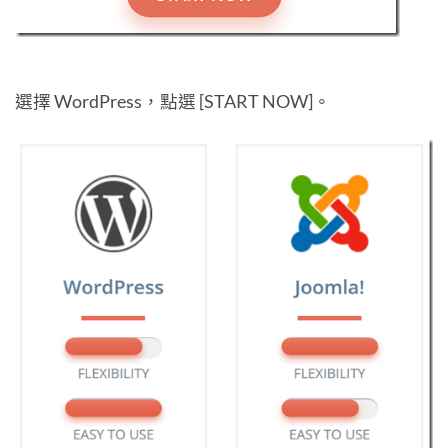
選擇 WordPress，點選 [START NOW]。