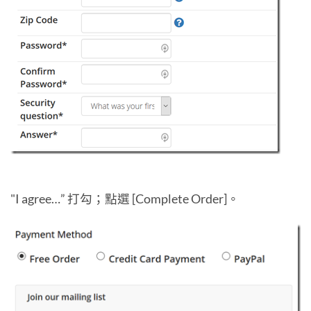
"I agree…” 打勾；點選 [Complete Order]。