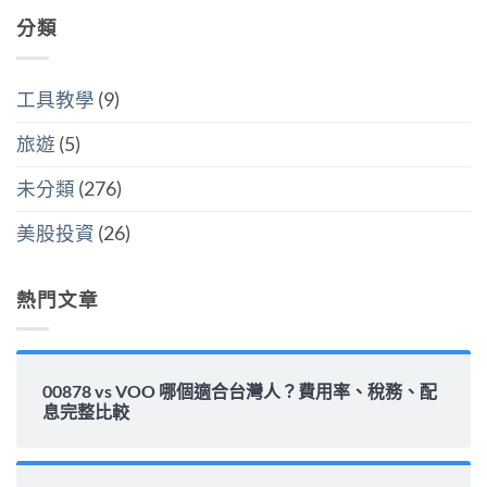
萬
稅
配
留
是
美
哪
息
分類
言
買
元
個
安
全
門
划
全
世
檻
算〉
嗎？
界
的
中
平
該
隱
工具教學
(9)
準
怎
藏
金
麼
炸
水
選〉
旅遊
(5)
彈〉
位
中
中
與
填
未分類
(276)
息
能
力
美股投資
(26)
完
整
解
析〉
熱門文章
中
00878 vs VOO 哪個適合台灣人？費用率、稅務、配
息完整比較