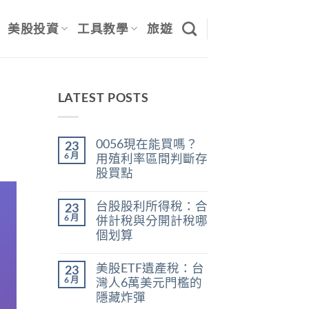
美股投資
工具教學
旅遊
LATEST POSTS
0056現在能買嗎？
23
6 月
用殖利率區間判斷存
股買點
在
尚
〈0056
無
台股股利所得稅：合
23
現
留
在
言
6 月
併計稅與分開計稅哪
能
個划算
買
嗎？
在
尚
用
〈台
無
殖
美股ETF遺產稅：台
23
股
留
利
股
言
6 月
灣人6萬美元門檻的
率
利
區
隱藏炸彈
所
間
得