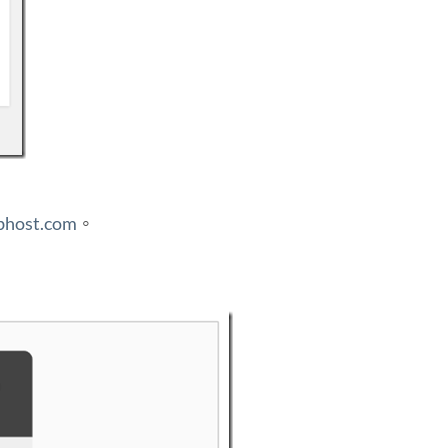
bhost.com
。