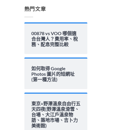
解
析〉
熱門文章
中
00878 vs VOO 哪個適
合台灣人？費用率、稅
務、配息完整比較
如何取得 Google
Photos 圖片的短網址
(第一種方法)
東京+野澤溫泉自由行五
天四夜(野澤溫泉滑雪、
台場、大江戶溫泉物
語、築地市場、吉卜力
美術館)