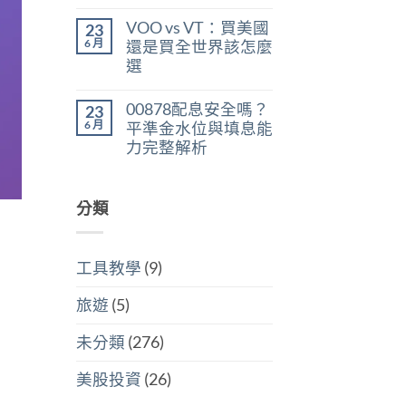
在
尚
判
稅：
〈美
無
斷
合
VOO vs VT：買美國
23
股
留
存
併
ETF
言
6 月
股
還是買全世界該怎麼
計
遺
買
稅
選
產
點〉
與
稅：
中
在
尚
分
台
〈VOO
無
開
灣
00878配息安全嗎？
23
vs
留
計
人
VT：
言
6 月
稅
平準金水位與填息能
6
買
哪
萬
力完整解析
美
個
美
國
划
在
尚
元
還
算〉
〈00878
無
門
是
中
配
留
檻
買
息
分類
言
的
全
安
隱
世
全
藏
界
嗎？
炸
該
平
彈〉
怎
工具教學
(9)
準
中
麼
金
選〉
水
中
旅遊
(5)
位
與
填
未分類
(276)
息
能
力
美股投資
(26)
完
整