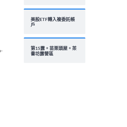
美股ETF轉入複委託帳
戶
第15露。苗栗頭屋。茶
-
書坊露營區