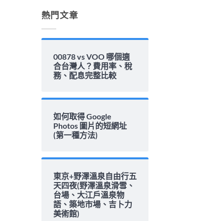
解
析〉
熱門文章
中
00878 vs VOO 哪個適
合台灣人？費用率、稅
務、配息完整比較
如何取得 Google
Photos 圖片的短網址
(第一種方法)
東京+野澤溫泉自由行五
天四夜(野澤溫泉滑雪、
台場、大江戶溫泉物
語、築地市場、吉卜力
美術館)