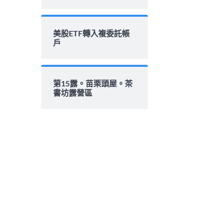
美股ETF轉入複委託帳
戶
第15露。苗栗頭屋。茶
書坊露營區