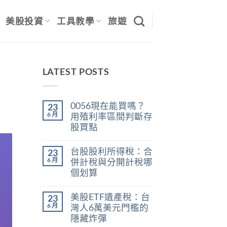
美股投資
工具教學
旅遊
LATEST POSTS
0056現在能買嗎？
23
6 月
用殖利率區間判斷存
股買點
在
尚
〈0056
無
台股股利所得稅：合
23
現
留
在
言
6 月
併計稅與分開計稅哪
能
個划算
買
嗎？
在
尚
用
〈台
無
殖
美股ETF遺產稅：台
23
股
留
利
股
言
6 月
灣人6萬美元門檻的
率
利
區
隱藏炸彈
所
間
得