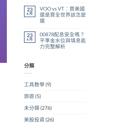
在
尚
判
稅：
〈美
無
斷
合
VOO vs VT：買美國
23
股
留
存
併
ETF
言
6 月
股
還是買全世界該怎麼
計
遺
買
稅
選
產
點〉
與
稅：
中
在
尚
分
台
〈VOO
無
開
灣
00878配息安全嗎？
23
vs
留
計
人
VT：
言
6 月
稅
平準金水位與填息能
6
買
哪
萬
力完整解析
美
個
美
國
划
在
尚
元
還
算〉
〈00878
無
門
是
中
配
留
檻
買
息
分類
言
的
全
安
隱
世
全
藏
界
嗎？
炸
該
平
彈〉
怎
工具教學
(9)
準
中
麼
金
選〉
水
中
旅遊
(5)
位
與
填
未分類
(276)
息
能
力
美股投資
(26)
完
整