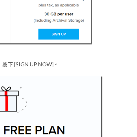
，按下 [SIGN UP NOW]。