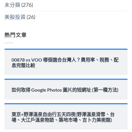
填
未分類
(276)
息
能
力
美股投資
(26)
完
整
解
析〉
熱門文章
中
00878 vs VOO 哪個適合台灣人？費用率、稅務、配
息完整比較
如何取得 Google Photos 圖片的短網址 (第一種方法)
東京+野澤溫泉自由行五天四夜(野澤溫泉滑雪、台
場、大江戶溫泉物語、築地市場、吉卜力美術館)