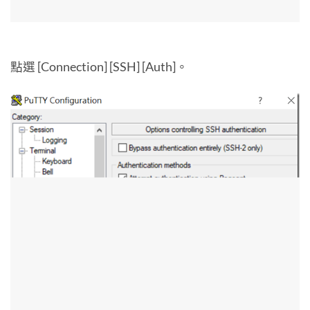
點選 [Connection] [SSH] [Auth]。