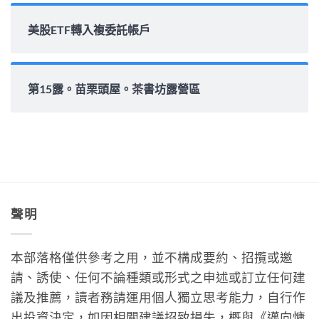
美股ETF轉入複委託帳戶
第15露。苗栗頭屋。茶書坊露營區
聲明
本部落格僅供參考之用，並不構成要約、招攬或邀
請、誘使、任何不論種類或形式之申述或訂立任何建
議及推薦，讀者務請運用個人獨立思考能力，自行作
出投資決定，如因相關建議招致損失，概與《邁向慵