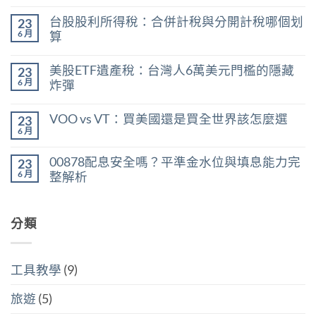
在
尚
〈0056
無
台股股利所得稅：合併計稅與分開計稅哪個划
23
現
留
在
言
6 月
算
能
在
買
尚
〈台
嗎？
無
美股ETF遺產稅：台灣人6萬美元門檻的隱藏
23
股
用
留
股
殖
言
6 月
炸彈
利
利
在
所
尚
率
〈美
得
無
區
VOO vs VT：買美國還是買全世界該怎麼選
23
股
稅：
留
間
ETF
合
言
6 月
判
在
尚
遺
併
斷
〈VOO
無
產
計
存
vs
留
稅：
稅
00878配息安全嗎？平準金水位與填息能力完
股
23
VT：
言
台
與
買
買
6 月
整解析
灣
分
點〉
美
人
開
中
在
尚
國
6
計
〈00878
無
還
萬
稅
配
留
是
美
哪
息
分類
言
買
元
個
安
全
門
划
全
世
檻
算〉
嗎？
界
的
中
平
該
隱
工具教學
(9)
準
怎
藏
金
麼
炸
水
選〉
旅遊
(5)
彈〉
位
中
中
與