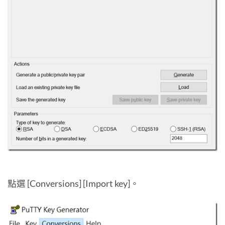
點選 [Conversions] [Import key]。