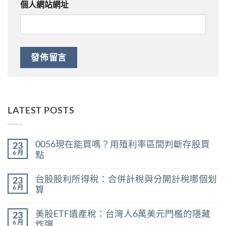
個人網站網址
LATEST POSTS
0056現在能買嗎？用殖利率區間判斷存股買
23
6 月
點
在
尚
〈0056
無
台股股利所得稅：合併計稅與分開計稅哪個划
23
現
留
在
言
6 月
算
能
在
買
尚
〈台
嗎？
無
美股ETF遺產稅：台灣人6萬美元門檻的隱藏
23
股
用
留
股
殖
言
6 月
炸彈