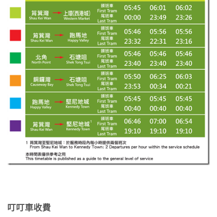
叮叮車收費