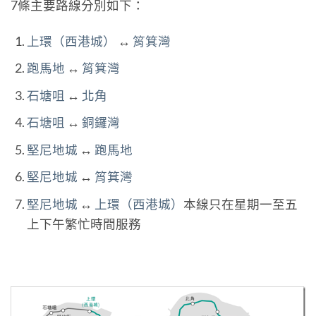
7條主要路線分別如下：
上環（西港城）
↔
筲箕灣
跑馬地
↔
筲箕灣
石塘咀
↔
北角
石塘咀
↔
銅鑼灣
堅尼地城
↔
跑馬地
堅尼地城
↔
筲箕灣
堅尼地城
↔
上環（西港城）
本線只在星期一至五
上下午繁忙時間服務