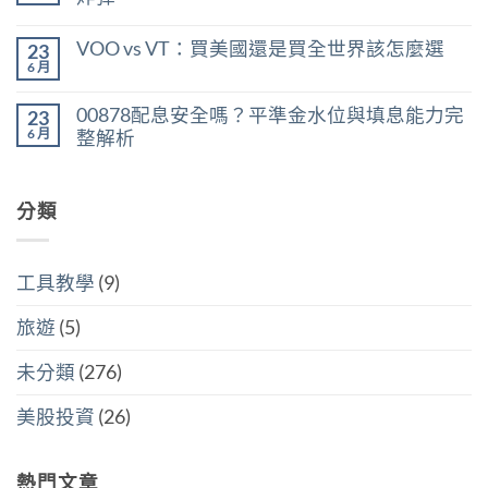
利
利
在
所
尚
率
〈美
得
無
區
VOO vs VT：買美國還是買全世界該怎麼選
23
股
稅：
留
間
ETF
合
言
6 月
判
在
尚
遺
併
斷
〈VOO
無
產
計
存
vs
留
稅：
稅
00878配息安全嗎？平準金水位與填息能力完
股
23
VT：
言
台
與
買
買
6 月
整解析
灣
分
點〉
美
人
開
中
在
尚
國
6
計
〈00878
無
還
萬
稅
配
留
是
美
哪
息
分類
言
買
元
個
安
全
門
划
全
世
檻
算〉
嗎？
界
的
中
平
該
隱
工具教學
(9)
準
怎
藏
金
麼
炸
水
選〉
旅遊
(5)
彈〉
位
中
中
與
填
未分類
(276)
息
能
力
美股投資
(26)
完
整
解
析〉
熱門文章
中