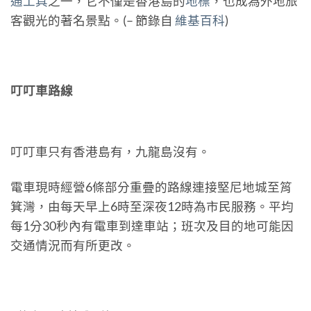
通工具
之一，它不僅是香港島的
地標
，也成為外地旅
客觀光的著名景點。(– 節錄自
維基百科
)
叮叮車路線
叮叮車只有香港島有，九龍島沒有。
電車現時經營6條部分重疊的路線連接堅尼地城至筲
箕灣，由每天早上6時至深夜12時為市民服務。平均
每1分30秒內有電車到達車站；班次及目的地可能因
交通情況而有所更改。