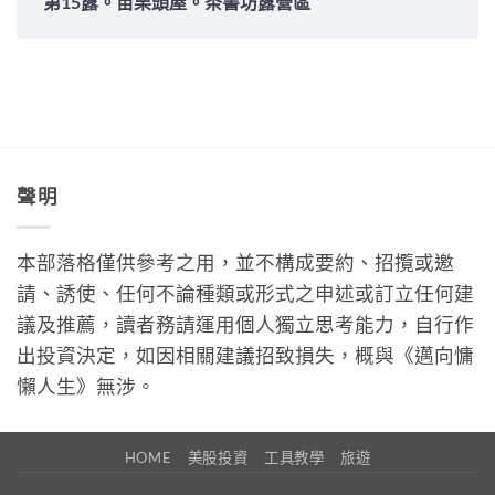
第15露。苗栗頭屋。茶書坊露營區
聲明
本部落格僅供參考之用，並不構成要約、招攬或邀
請、誘使、任何不論種類或形式之申述或訂立任何建
議及推薦，讀者務請運用個人獨立思考能力，自行作
出投資決定，如因相關建議招致損失，概與《邁向慵
懶人生》無涉。
HOME
美股投資
工具教學
旅遊