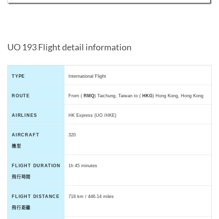
UO 193 Flight detail information
TYPE
International Flight
ROUTE
From (
RMQ
) Taichung, Taiwan to (
HKG
) Hong Kong, Hong Kong
AIRLINES
HK Express (UO /HKE)
AIRCRAFT
320
機型
FLIGHT DURATION
1h 45 minutes
飛行時間
FLIGHT DISTANCE
718 km / 446.14 miles
飛行距離