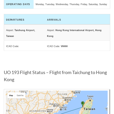
OPERATING DAYS
Monday, Tuesday, Wednesday, Thursday, Friday, Saturday, Sunday
DEPARTURES
ARRIVALS
Airport:
Taichung Airport,
Airport:
Hong Kong International Airport, Hong
Taiwan
Kong
ICAO Code:
ICAO Code:
VHHH
UO 193 Flight Status – Flight from Taichung to Hong
Kong