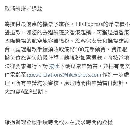
取消航班／退款
為提供最優惠的機票予旅客， HK Express的淨票價不
設退款。如您的去程航班於香港起飛，可獲退還香港
國際機場的航空旅客離境稅、旅客保安費和機場建設
費。處理退款手續須收取港幣100元手續費，費用根
據每位旅客每航段計算。離境稅如需退款，將按當地
法律要求進行。請
按此
下載退票申請書，並把有關文
件電郵至
guest.relations@hkexpress.com
作進一步處
理。所有申請均須審核，處理時間由申請當日起計，
大約需6至8星期。
錯過辦理登機手續時間或未在要求時間內登機