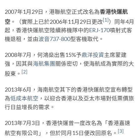
2007年1月29日，港聯航空正式改名為
香港快運航
[1]
空
。（實際上已於2006年11月29日更改
）同年4月
起，香港快運航空陸續將機隊中的
ERJ-170
噴射式客
機退租，並由
波音737-800
型客機取代。
2008年7月，何鴻燊出售15%予
鼎洋投資
主席蒙建
強，因其與
海航集團
關係密切，使海航成為實際的大
[2]
股東。
2013年6月，海南航空其下的香港快運航空宣布轉型
為
低成本航空
，以迎合香港以及亞太市場對低票價旅
行日益增長的需求。
2013年7月3日，香港快運曾一度改名為「香港嘉速
[3]
航空有限公司」，但於同月15日便改回原名。