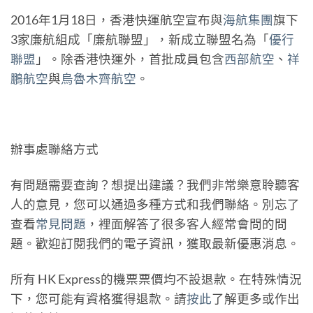
2016年1月18日，香港快運航空宣布與
海航集團
旗下
3家廉航組成「廉航聯盟」，新成立聯盟名為「
優行
聯盟
」。除香港快運外，首批成員包含
西部航空
、
祥
鵬航空
與
烏魯木齊航空
。
辦事處聯絡方式
有問題需要查詢？想提出建議？我們非常樂意聆聽客
人的意見，您可以通過多種方式和我們聯絡。別忘了
查看
常見問題
，裡面解答了很多客人經常會問的問
題。歡迎訂閱我們的電子資訊，獲取最新優惠消息。
所有 HK Express的機票票價均不設退款。在特殊情況
下，您可能有資格獲得退款。請
按此
了解更多或作出