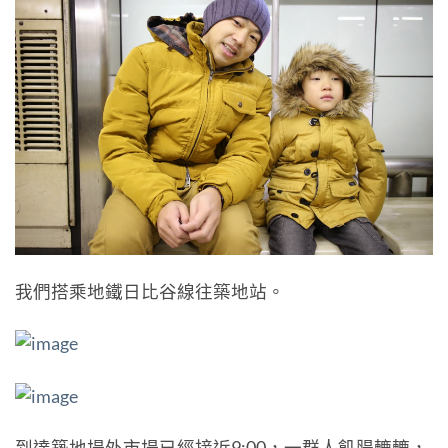
我們搭乘地鐵日比谷線往築地站。
到達築地場外市場已經接近9:00，一群人飢腸轆轆，