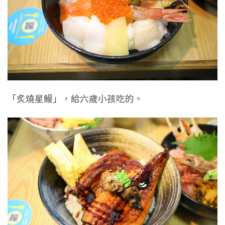
「炙燒星鰻」，給六歲小孩吃的。