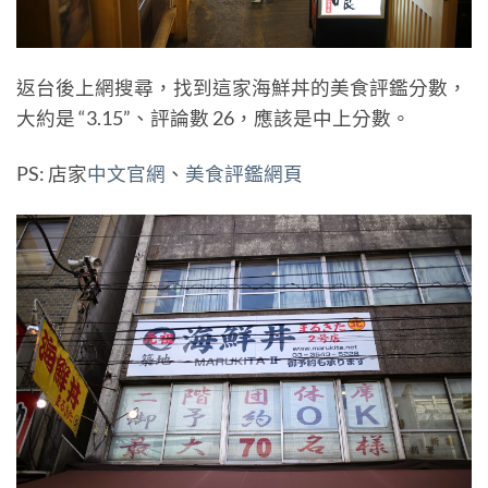
返台後上網搜尋，找到這家海鮮丼的美食評鑑分數，
大約是 “3.15”、評論數 26，應該是中上分數。
PS: 店家
中文官網
、
美食評鑑網頁