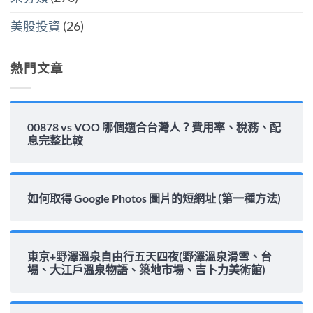
能
力
美股投資
(26)
完
整
解
析〉
熱門文章
中
00878 vs VOO 哪個適合台灣人？費用率、稅務、配
息完整比較
如何取得 Google Photos 圖片的短網址 (第一種方法)
東京+野澤溫泉自由行五天四夜(野澤溫泉滑雪、台
場、大江戶溫泉物語、築地市場、吉卜力美術館)