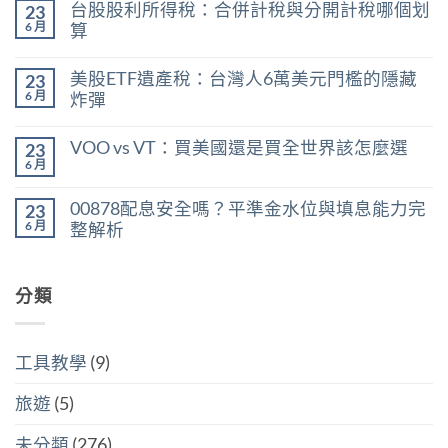
台股股利所得稅：合併計稅與分開計稅哪個划
23
現
留
在
言
6 月
算
能
在
買
尚
〈台
嗎？
無
美股ETF遺產稅：台灣人6萬美元門檻的隱藏
23
股
用
留
股
殖
言
6 月
炸彈
利
利
在
所
尚
率
〈美
得
無
區
VOO vs VT：買美國還是買全世界該怎麼選
23
股
稅：
留
間
ETF
合
言
6 月
判
在
尚
遺
併
斷
〈VOO
無
產
計
存
vs
留
稅：
稅
00878配息安全嗎？平準金水位與填息能力完
股
23
VT：
言
台
與
買
買
6 月
整解析
灣
分
點〉
美
人
開
中
在
尚
國
6
計
〈00878
無
還
萬
稅
配
留
是
美
哪
息
分類
言
買
元
個
安
全
門
划
全
世
檻
算〉
嗎？
界
的
中
平
該
隱
工具教學
(9)
準
怎
藏
金
麼
炸
水
選〉
旅遊
(5)
彈〉
位
中
中
與
填
未分類
(276)
息