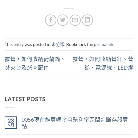
This entry was posted in
未分類
. Bookmark the
permalink
.
露營，如何收納荷蘭鍋、
露營，如何收納營釘、營
焚火台及烤肉配件
鎚、電源線、LED燈
LATEST POSTS
0056現在能買嗎？用殖利率區間判斷存股買
23
6 月
點
在
尚
〈0056
無