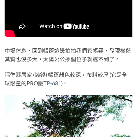
中場休息，回到帳篷這邊拍拍我們家帳篷，發現樹蔭
其實也沒多大，太陽公公換個位子就遮不到了。
隔壁鄰居家 (錢錢) 帳篷顏色較深，布料較厚 (它是全
球限量的PRO版
TP-681
)。