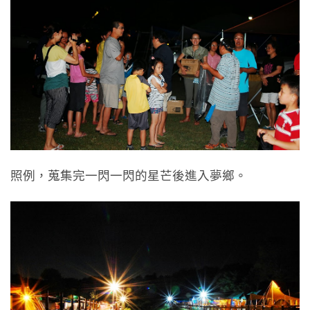
照例，蒐集完一閃一閃的星芒後進入夢鄉。