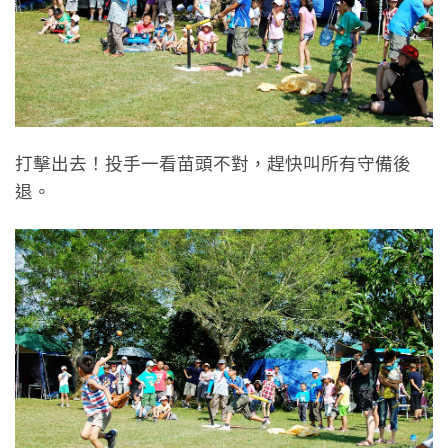
打擊出去！投手一看苗頭不對，趕快叫所有守備後
退。