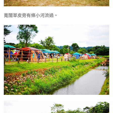
寬闊草皮旁有條小河流過。