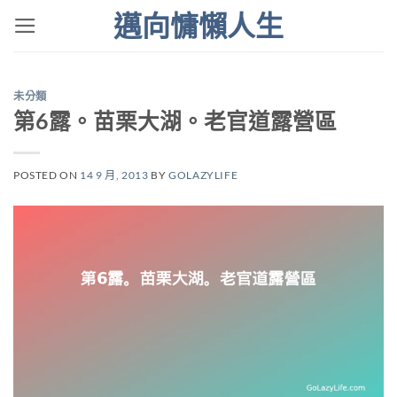
Skip
邁向慵懶人生
to
content
未分類
第6露。苗栗大湖。老官道露營區
POSTED ON
14 9 月, 2013
BY
GOLAZYLIFE