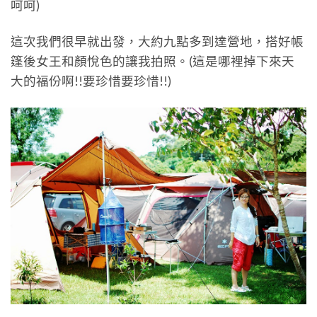
呵呵)
這次我們很早就出發，大約九點多到達營地，搭好帳
篷後女王和顏悅色的讓我拍照。(這是哪裡掉下來天
大的福份啊!!要珍惜要珍惜!!)