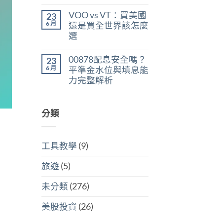
在
尚
判
稅：
〈美
無
斷
合
VOO vs VT：買美國
23
股
留
存
併
ETF
言
6 月
股
還是買全世界該怎麼
計
遺
買
稅
選
產
點〉
與
稅：
中
在
尚
分
台
〈VOO
無
開
灣
00878配息安全嗎？
23
vs
留
計
人
VT：
言
6 月
稅
平準金水位與填息能
6
買
哪
萬
力完整解析
美
個
美
國
划
在
尚
元
還
算〉
〈00878
無
門
是
中
配
留
檻
買
息
分類
言
的
全
安
隱
世
全
藏
界
嗎？
炸
該
平
彈〉
怎
工具教學
(9)
準
中
麼
金
選〉
水
中
旅遊
(5)
位
與
填
未分類
(276)
息
能
力
美股投資
(26)
完
整