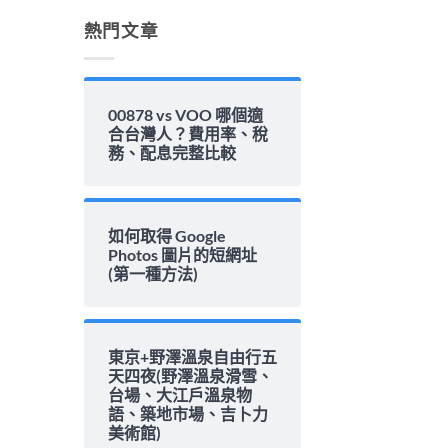
解
析〉
熱門文章
中
00878 vs VOO 哪個適
合台灣人？費用率、稅
務、配息完整比較
如何取得 Google
Photos 圖片的短網址
(第一種方法)
東京+野澤溫泉自由行五
天四夜(野澤溫泉滑雪、
台場、大江戶溫泉物
語、築地市場、吉卜力
美術館)