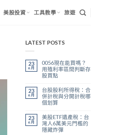
美股投資
工具教學
旅遊
LATEST POSTS
0056現在能買嗎？
23
6 月
用殖利率區間判斷存
股買點
在
尚
〈0056
無
台股股利所得稅：合
23
現
留
在
言
6 月
併計稅與分開計稅哪
能
個划算
買
嗎？
在
尚
用
〈台
無
殖
美股ETF遺產稅：台
23
股
留
利
股
言
6 月
灣人6萬美元門檻的
率
利
區
隱藏炸彈
所
間
得