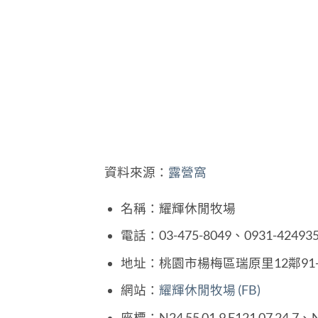
資料來源：
露營窩
名稱：耀輝休閒牧場
電話：03-475-8049、0931-42493
地址：桃園市楊梅區瑞原里12鄰91-
網站：
耀輝休閒牧場 (FB)
座標：N24 55 01.9 E121 07 24.7、N