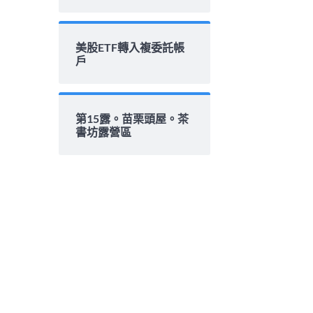
美股ETF轉入複委託帳
戶
第15露。苗栗頭屋。茶
書坊露營區