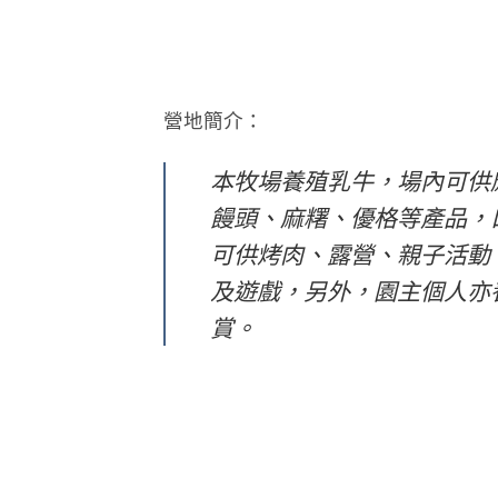
營地簡介：
本牧場養殖乳牛，場內可供
饅頭、麻糬、優格等產品，
可供烤肉、露營、親子活動
及遊戲，另外，園主個人亦
賞。