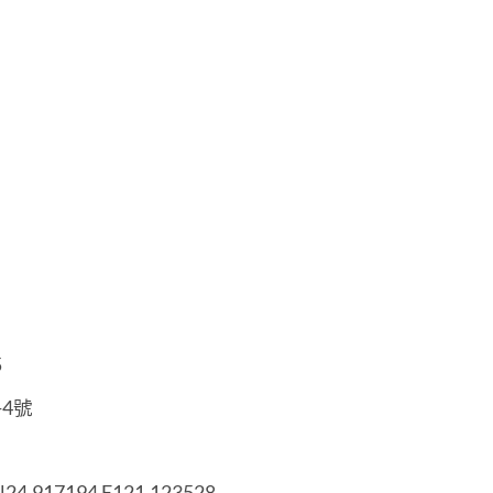
5
4號
24.917194 E121.123528