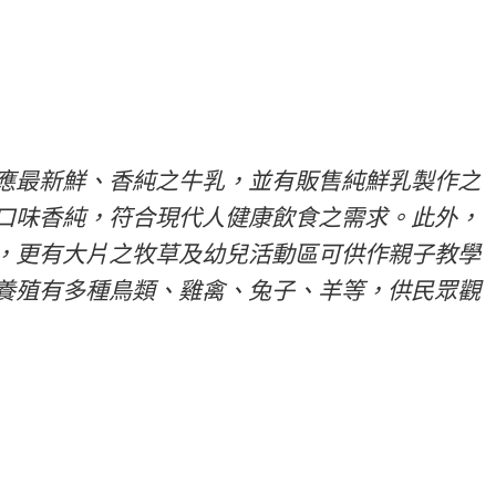
應最新鮮、香純之牛乳，並有販售純鮮乳製作之
口味香純，符合現代人健康飲食之需求。此外，
，更有大片之牧草及幼兒活動區可供作親子教學
養殖有多種鳥類、雞禽、兔子、羊等，供民眾觀