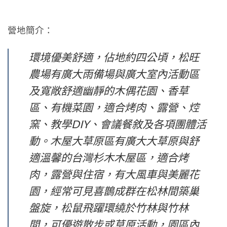
營地簡介：
環境優美舒適，佔地約四公頃，松旺
農場有廣大雨備場與廣大室內活動區
及寬敞舒適幽靜的木偶花園、香草
區、有機菜園，適合烤肉、露營、焢
窯、教學DIY、會議餐敘及各項團體活
動。木屋大草原區有廣大大草原與舒
適溫馨的台灣杉木木屋區，適合烤
肉，露營與住宿，有大風車與美麗花
園，經常可見喜鵲成群在松林間築巢
盤旋，松鼠飛躍環繞於竹林與竹林
間，可優遊散步或草原活動，園區內