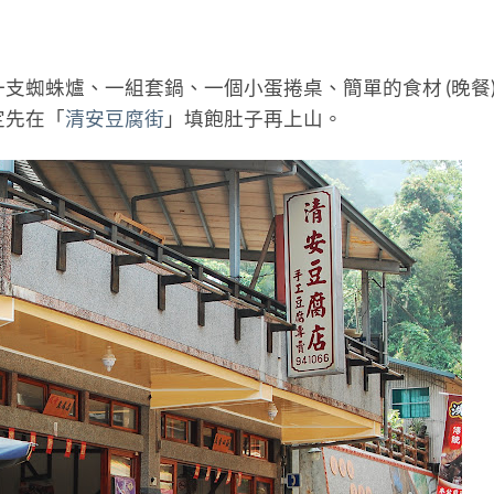
支蜘蛛爐、一組套鍋、一個小蛋捲桌、簡單的食材 (晚餐
定先在「
清安豆腐街
」填飽肚子再上山。