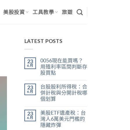
美股投資
工具教學
旅遊
LATEST POSTS
0056現在能買嗎？
23
6 月
用殖利率區間判斷存
股買點
在
尚
〈0056
無
台股股利所得稅：合
23
現
留
在
言
6 月
併計稅與分開計稅哪
能
個划算
買
嗎？
在
尚
用
〈台
無
殖
美股ETF遺產稅：台
23
股
留
利
股
言
6 月
灣人6萬美元門檻的
率
利
區
隱藏炸彈
所
間
得