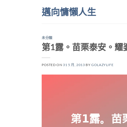
Skip
邁向慵懶人生
to
content
未分類
第1露。苗栗泰安。耀
POSTED ON
31 5 月, 2013
BY
GOLAZYLIFE