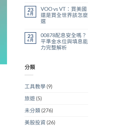
在
尚
判
稅：
〈美
無
斷
合
VOO vs VT：買美國
23
股
留
存
併
ETF
言
6 月
股
還是買全世界該怎麼
計
遺
買
稅
選
產
點〉
與
稅：
中
在
尚
分
台
〈VOO
無
開
灣
00878配息安全嗎？
23
vs
留
計
人
VT：
言
6 月
稅
平準金水位與填息能
6
買
哪
萬
力完整解析
美
個
美
國
划
在
尚
元
還
算〉
〈00878
無
門
是
中
配
留
檻
買
息
分類
言
的
全
安
隱
世
全
藏
界
嗎？
炸
該
平
彈〉
怎
工具教學
(9)
準
中
麼
金
選〉
水
中
旅遊
(5)
位
與
填
未分類
(276)
息
能
力
美股投資
(26)
完
整