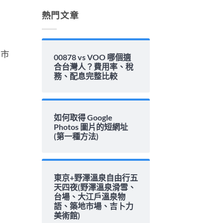
解
析〉
熱門文章
中
離市
00878 vs VOO 哪個適
合台灣人？費用率、稅
務、配息完整比較
如何取得 Google
Photos 圖片的短網址
(第一種方法)
東京+野澤溫泉自由行五
天四夜(野澤溫泉滑雪、
台場、大江戶溫泉物
語、築地市場、吉卜力
美術館)