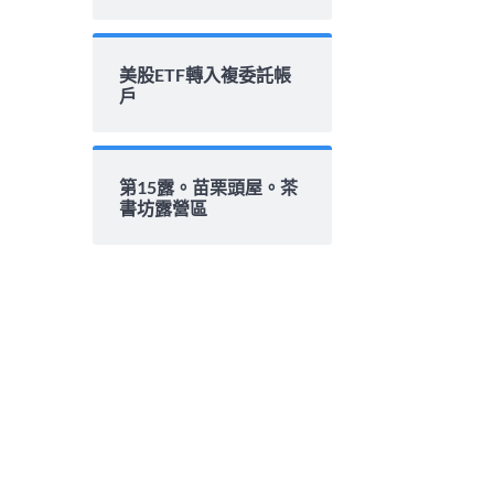
美股ETF轉入複委託帳
戶
第15露。苗栗頭屋。茶
書坊露營區