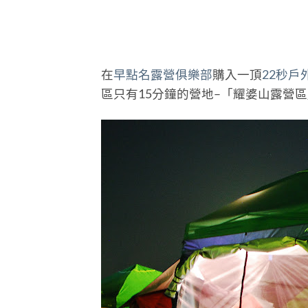
在
早點名露營俱樂部
購入一頂
22秒戶
區只有15分鐘的營地–「耀婆山露營