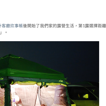
外客廳炊事帳
後開始了我們家的露營生活，第1露選擇距
區」。