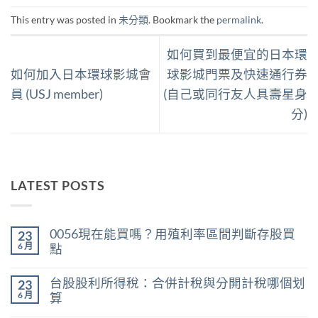
This entry was posted in
未分類
. Bookmark the
permalink
.
如何買到最便宜的日本環
如何加入日本環球影城會
球影城門票及快速通行券
員 (USJ member)
(自己或同行友人具壽星身
分)
LATEST POSTS
0056現在能買嗎？用殖利率區間判斷存股買
23
6 月
點
在
尚
〈0056
無
台股股利所得稅：合併計稅與分開計稅哪個划
23
現
留
在
言
6 月
算
能
在
買
尚