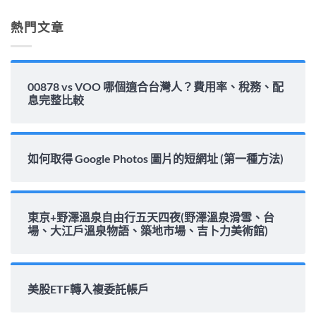
解
析〉
熱門文章
中
00878 vs VOO 哪個適合台灣人？費用率、稅務、配
息完整比較
如何取得 Google Photos 圖片的短網址 (第一種方法)
東京+野澤溫泉自由行五天四夜(野澤溫泉滑雪、台
場、大江戶溫泉物語、築地市場、吉卜力美術館)
美股ETF轉入複委託帳戶