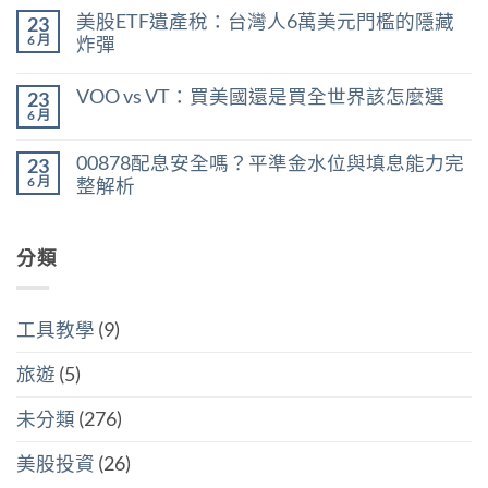
〈台
嗎？
無
美股ETF遺產稅：台灣人6萬美元門檻的隱藏
23
股
用
留
股
殖
言
6 月
炸彈
利
利
在
所
尚
率
〈美
得
無
區
VOO vs VT：買美國還是買全世界該怎麼選
23
股
稅：
留
間
ETF
合
言
6 月
判
在
尚
遺
併
斷
〈VOO
無
產
計
存
vs
留
稅：
稅
00878配息安全嗎？平準金水位與填息能力完
股
23
VT：
言
台
與
買
買
6 月
整解析
灣
分
點〉
美
人
開
中
在
尚
國
6
計
〈00878
無
還
萬
稅
配
留
是
美
哪
息
分類
言
買
元
個
安
全
門
划
全
世
檻
算〉
嗎？
界
的
中
平
該
隱
工具教學
(9)
準
怎
藏
金
麼
炸
水
選〉
旅遊
(5)
彈〉
位
中
中
與
填
未分類
(276)
息
能
力
美股投資
(26)
完
整