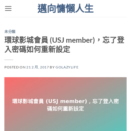
Skip
邁向慵懶人生
to
content
未分類
環球影城會員 (USJ member)，忘了登
入密碼如何重新設定
POSTED ON
21 2 月, 2017
BY
GOLAZYLIFE