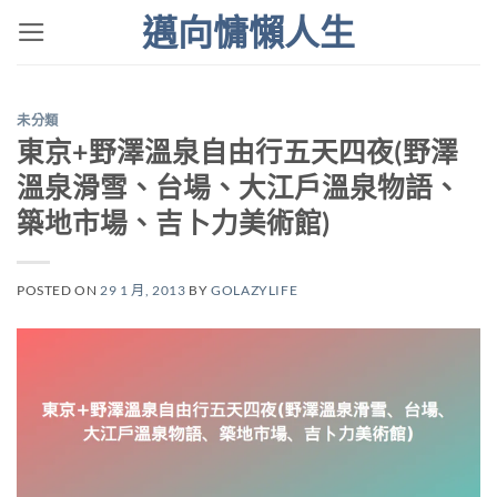
Skip
邁向慵懶人生
to
content
未分類
東京+野澤溫泉自由行五天四夜(野澤
溫泉滑雪、台場、大江戶溫泉物語、
築地市場、吉卜力美術館)
POSTED ON
29 1 月, 2013
BY
GOLAZYLIFE