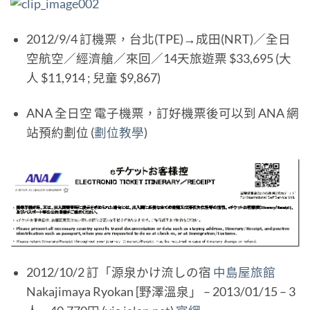
2012/9/4 訂機票，台北(TPE)→成田(NRT)／全日
空航空／經濟艙／來回／14天旅遊票 $33,695 (大
人 $11,914 ; 兒童 $9,867)
ANA 全日空 電子機票，訂好機票後可以到 ANA 網
站預約劃位 (
劃位教學
)
2012/10/2 訂「源泉かけ流しの宿
中島屋旅館
Nakajimaya Ryokan [野澤溫泉」 – 2013/01/15 – 3