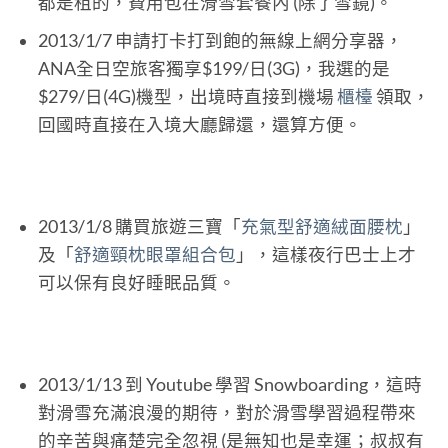
都是租的，費用包在滑雪套餐內 (除了雪鏡)。
2013/1/7 申請打卡打到飽的無線上網分享器，
ANA全日空旅客獨享$199/日(3G)，我選的是
$279/日(4G)機型，出境時直接到機場
櫃檯
領取，
回國時直接在入境大廳歸還，還算方便。
2013/1/8 購買旅遊三寶「
充氣型舒適絨面腰枕
」
及「
舒適頸枕眼罩組合包
」，這樣夜行巴士上才
可以保有良好睡眠品質。
2013/1/13 到 Youtube 學習 Snowboarding，這時
對滑雪充滿浪漫的期待，對於滑雪學習過程帶來
的辛苦與痛楚完全忽視 (是無知也是幸運；叔叔有