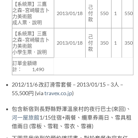
【系統票】三鷹
己
之森–宮崎駿吉卜
2013/01/18
付
550
1
550
力美術館
款
成人票．說明
【系統票】三鷹
己
之森–宮崎駿吉卜
2013/01/18
付
350
1
350
力美術館
款
小學生票．說明
訂單金額總
計： 1,490
2012/11/6 改訂滑雪套餐 – 2013/01/15 – 3人 –
55,500円 (via
travex.co.jp
)
包含新宿到長野縣野澤溫泉村的夜行巴士(來回)、
河一屋旅館
1/15住宿+兩餐、纜車券兩日、雪具租
借兩日 (雪板、雪鞋、雪衣、雪褲)