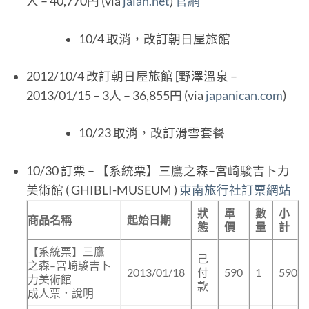
人 – 40,770円 (via
jalan.net
)
官網
10/4 取消，改訂朝日屋旅館
2012/10/4 改訂朝日屋旅館 [野澤溫泉 –
2013/01/15 – 3人 – 36,855円 (via
japanican.com
)
10/23 取消，改訂滑雪套餐
10/30 訂票 – 【系統票】三鷹之森–宮崎駿吉卜力
美術館 ( GHIBLI-MUSEUM )
東南旅行社訂票網站
狀
單
數
小
商品名稱
起始日期
態
價
量
計
【系統票】三鷹
己
之森–宮崎駿吉卜
2013/01/18
付
590
1
590
力美術館
款
成人票．說明