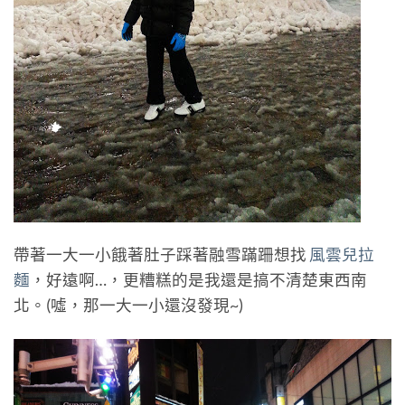
帶著一大一小餓著肚子踩著融雪蹣跚想找
風雲兒拉
麵
，好遠啊…，更糟糕的是我還是搞不清楚東西南
北。(噓，那一大一小還沒發現~)