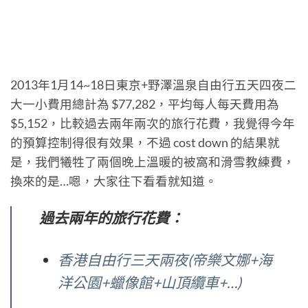
2013年1月14~18日東京+野澤溫泉自由行五天四夜二
大一小費用總計為 $77,282，平均每人每天費用為
$5,152，比較過去兩年兩次的旅行花費，我覺得今年
的預算控制得很有效果，不過 cost down 的結果就
是，我們犧牲了兩個晚上溫暖的被窩和滑雪教練費，
換來的是…嗯，大家往下看看就知道。
過去兩年的旅行花費：
香港自由行三天兩夜(帝樂文娜+海
洋公園+蠟像館+山頂纜車+…)