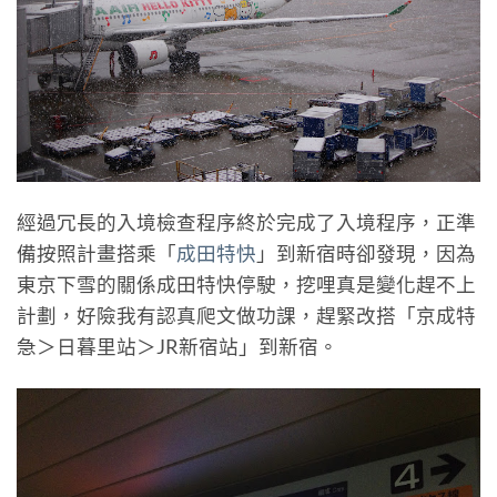
經過冗長的入境檢查程序終於完成了入境程序，正準
備按照計畫搭乘「
成田特快
」到新宿時卻發現，因為
東京下雪的關係成田特快停駛，挖哩真是變化趕不上
計劃，好險我有認真爬文做功課，趕緊改搭「京成特
急＞日暮里站＞JR新宿站」到新宿。