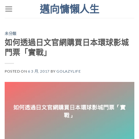
Skip
邁向慵懶人生
to
content
未分類
如何透過日文官網購買日本環球影城
門票「實戰」
POSTED ON
6 3 月, 2017
BY
GOLAZYLIFE