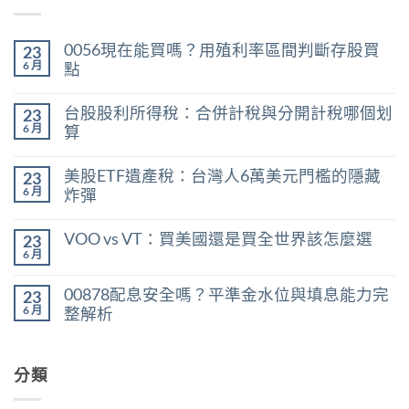
0056現在能買嗎？用殖利率區間判斷存股買
23
6 月
點
在
尚
〈0056
無
台股股利所得稅：合併計稅與分開計稅哪個划
23
現
留
在
言
6 月
算
能
在
買
尚
〈台
嗎？
無
美股ETF遺產稅：台灣人6萬美元門檻的隱藏
23
股
用
留
股
殖
言
6 月
炸彈
利
利
在
所
尚
率
〈美
得
無
區
VOO vs VT：買美國還是買全世界該怎麼選
23
股
稅：
留
間
ETF
合
言
6 月
判
在
尚
遺
併
斷
〈VOO
無
產
計
存
vs
留
稅：
稅
00878配息安全嗎？平準金水位與填息能力完
股
23
VT：
言
台
與
買
買
6 月
整解析
灣
分
點〉
美
人
開
中
在
尚
國
6
計
〈00878
無
還
萬
稅
配
留
是
美
哪
息
分類
言
買
元
個
安
全
門
划
全
世
檻
算〉