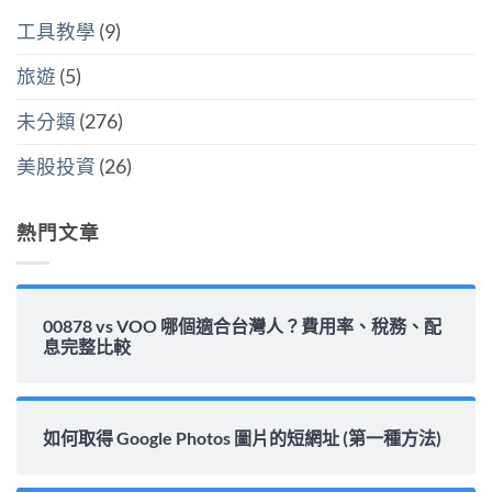
嗎？
界
的
中
平
該
隱
工具教學
(9)
準
怎
藏
金
麼
炸
水
選〉
旅遊
(5)
彈〉
位
中
中
與
填
未分類
(276)
息
能
力
美股投資
(26)
完
整
解
析〉
熱門文章
中
00878 vs VOO 哪個適合台灣人？費用率、稅務、配
息完整比較
如何取得 Google Photos 圖片的短網址 (第一種方法)