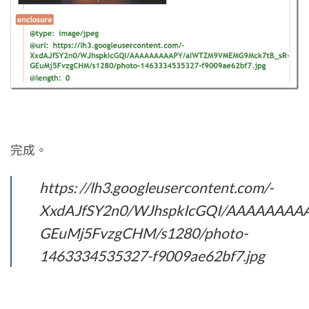
完成。
https: //lh3.googleusercontent.com/-
XxdAJfSY2n0/WJhspkIcGQI/AAAAAAA
GEuMj5FvzgCHM/s1280/photo-
1463334535327-f9009ae62bf7.jpg