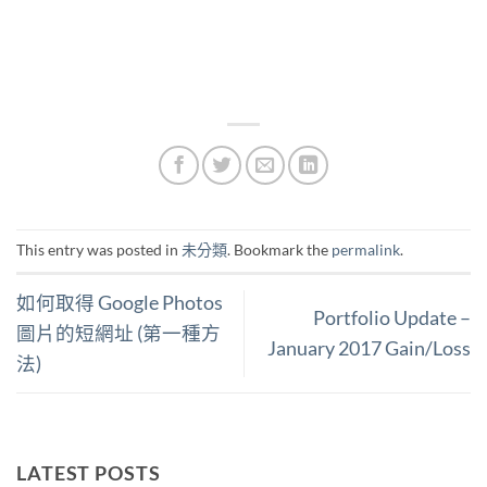
This entry was posted in
未分類
. Bookmark the
permalink
.
如何取得 Google Photos
Portfolio Update –
圖片的短網址 (第一種方
January 2017 Gain/Loss
法)
LATEST POSTS