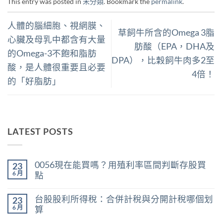
This entry was posted in
未分類
. Bookmark the
permalink
.
人體的腦細胞、視網膜、
草飼牛所含的Omega 3脂
心臟及母乳中都含有大量
肪酸（EPA，DHA及
的Omega-3不飽和脂肪
DPA），比穀飼牛肉多2至
酸，是人體很重要且必要
4倍！
的「好脂肪」
LATEST POSTS
0056現在能買嗎？用殖利率區間判斷存股買
23
6 月
點
在
尚
〈0056
無
台股股利所得稅：合併計稅與分開計稅哪個划
23
現
留
在
言
6 月
算
能
在
買
尚