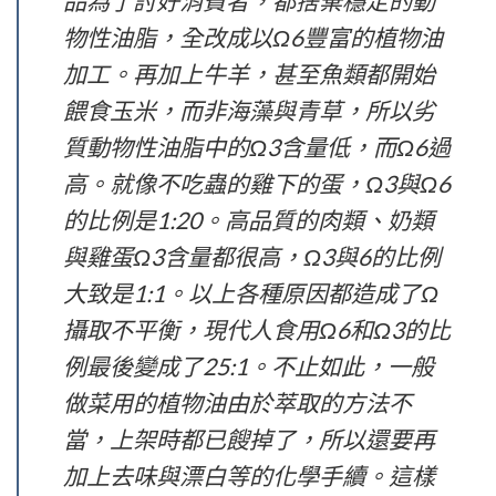
品為了討好消費者，都捨棄穩定的動
物性油脂，全改成以Ω6豐富的植物油
加工。再加上牛羊，甚至魚類都開始
餵食玉米，而非海藻與青草，所以劣
質動物性油脂中的Ω3含量低，而Ω6過
高。就像不吃蟲的雞下的蛋，Ω3與Ω6
的比例是1:20。高品質的肉類、奶類
與雞蛋Ω3含量都很高，Ω3與6的比例
大致是1:1。以上各種原因都造成了Ω
攝取不平衡，現代人食用Ω6和Ω3的比
例最後變成了25:1。不止如此，一般
做菜用的植物油由於萃取的方法不
當，上架時都已餿掉了，所以還要再
加上去味與漂白等的化學手續。這樣