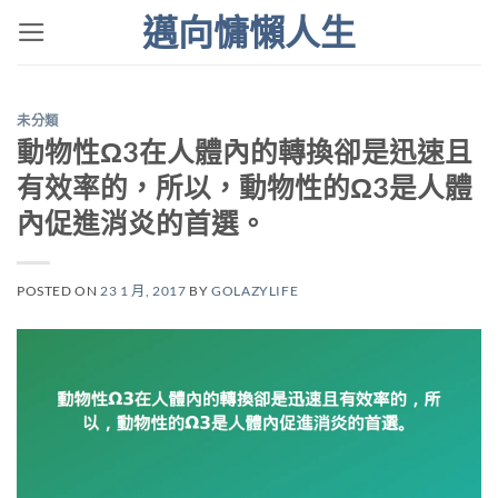
Skip
邁向慵懶人生
to
content
未分類
動物性Ω3在人體內的轉換卻是迅速且
有效率的，所以，動物性的Ω3是人體
內促進消炎的首選。
POSTED ON
23 1 月, 2017
BY
GOLAZYLIFE