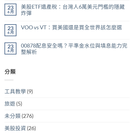
〈台
嗎？
無
美股ETF遺產稅：台灣人6萬美元門檻的隱藏
23
股
用
留
股
殖
言
6 月
炸彈
利
利
在
所
尚
率
〈美
得
無
區
VOO vs VT：買美國還是買全世界該怎麼選
23
股
稅：
留
間
ETF
合
言
6 月
判
在
尚
遺
併
斷
〈VOO
無
產
計
存
vs
留
稅：
稅
00878配息安全嗎？平準金水位與填息能力完
股
23
VT：
言
台
與
買
買
6 月
整解析
灣
分
點〉
美
人
開
中
在
尚
國
6
計
〈00878
無
還
萬
稅
配
留
是
美
哪
息
分類
言
買
元
個
安
全
門
划
全
世
檻
算〉
嗎？
界
的
中
平
該
隱
工具教學
(9)
準
怎
藏
金
麼
炸
水
選〉
旅遊
(5)
彈〉
位
中
中
與
填
未分類
(276)
息
能
力
美股投資
(26)
完
整