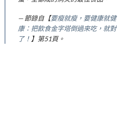
— 節錄自【
要瘦就瘦，要健康就健
康：把飲食金字塔倒過來吃，就對
了！
】第51頁。