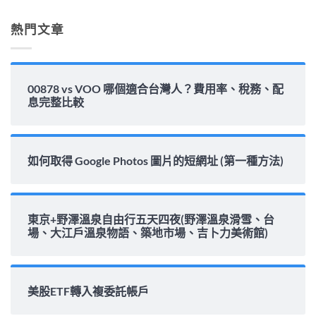
解
析〉
熱門文章
中
00878 vs VOO 哪個適合台灣人？費用率、稅務、配
息完整比較
如何取得 Google Photos 圖片的短網址 (第一種方法)
東京+野澤溫泉自由行五天四夜(野澤溫泉滑雪、台
場、大江戶溫泉物語、築地市場、吉卜力美術館)
美股ETF轉入複委託帳戶