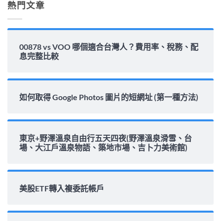
熱門文章
中
00878 vs VOO 哪個適合台灣人？費用率、稅務、配
息完整比較
如何取得 Google Photos 圖片的短網址 (第一種方法)
東京+野澤溫泉自由行五天四夜(野澤溫泉滑雪、台
場、大江戶溫泉物語、築地市場、吉卜力美術館)
美股ETF轉入複委託帳戶