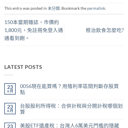
This entry was posted in
未分類
. Bookmark the
permalink
.
150本當期雜誌，市價約
1,800元，免註冊免登入通
根治飲食怎麼吃?
通看到飽。
LATEST POSTS
0056現在能買嗎？用殖利率區間判斷存股買
23
6 月
點
在
尚
〈0056
無
台股股利所得稅：合併計稅與分開計稅哪個划
23
現
留
在
言
6 月
算
能
在
買
尚
〈台
嗎？
無
美股ETF遺產稅：台灣人6萬美元門檻的隱藏
23
股
用
留