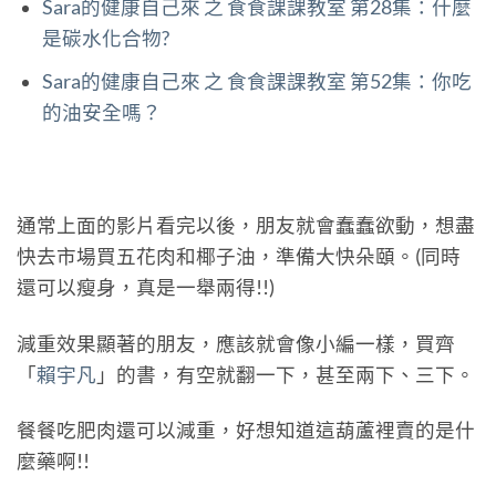
Sara的健康自己來 之 食食課課教室 第28集：什麼
是碳水化合物?
Sara的健康自己來 之 食食課課教室 第52集：你吃
的油安全嗎？
通常上面的影片看完以後，朋友就會蠢蠢欲動，想盡
快去市場買五花肉和椰子油，準備大快朵頤。(同時
還可以瘦身，真是一舉兩得!!)
減重效果顯著的朋友，應該就會像小編一樣，買齊
「
賴宇凡
」的書，有空就翻一下，甚至兩下、三下。
餐餐吃肥肉還可以減重，好想知道這葫蘆裡賣的是什
麼藥啊!!