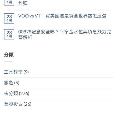
股
殖
言
6 月
炸彈
利
利
在
所
尚
率
〈美
得
無
區
VOO vs VT：買美國還是買全世界該怎麼選
23
股
稅：
留
間
ETF
合
言
6 月
判
在
尚
遺
併
斷
〈VOO
無
產
計
存
vs
留
稅：
稅
00878配息安全嗎？平準金水位與填息能力完
股
23
VT：
言
台
與
買
買
6 月
整解析
灣
分
點〉
美
人
開
中
在
尚
國
6
計
〈00878
無
還
萬
稅
配
留
是
美
哪
息
分類
言
買
元
個
安
全
門
划
全
世
檻
算〉
嗎？
界
的
中
平
該
隱
工具教學
(9)
準
怎
藏
金
麼
炸
水
選〉
旅遊
(5)
彈〉
位
中
中
與
填
未分類
(276)
息
能
力
美股投資
(26)
完
整
解
析〉