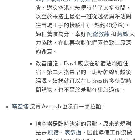
貨、送交空港宅急便時花了太多時間，
以至於未搭上最後一班從越後湯澤站開
往苗場王子的接駁車 (一趟約40分鐘)，
過程驚險萬分，幸好
阿徽教練
和
趙姊
大
力協助，在此再次對他們兩位致上最深
的謝意。
改善建議：Day1 應該在新宿站附近住
宿，第二天搭最早的一班新幹線到越後
湯澤。這樣就可以在 L-Breath 多待點時
間購物，也不至於差點在車站過夜。
晴空塔
沒賣 Agnes b 也沒有一蘭拉麵：
晴空塔是臨時決定的景點，原來的規劃
是去
原宿、表參道
，因此準備工作沒做