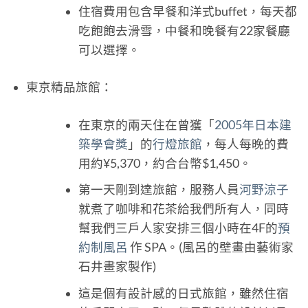
住宿費用包含早餐和洋式buffet，每天都
吃飽飽去滑雪，中餐和晚餐有22家餐廳
可以選擇。
東京精品旅館：
在東京的兩天住在曾獲「
2005年日本建
築學會獎
」的
行燈旅館
，每人每晚的費
用約¥5,370，約合台幣$1,450。
第一天剛到達旅館，服務人員
河野涼子
就煮了咖啡和花茶給我們所有人，同時
幫我們三戶人家安排三個小時在4F的
預
約制風呂
作 SPA。(風呂的壁畫由藝術家
石井畫家製作)
這是個有設計感的日式旅館，雖然住宿