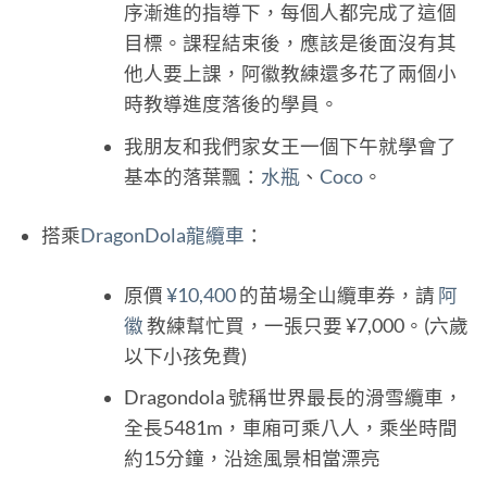
序漸進的指導下，每個人都完成了這個
目標。課程結束後，應該是後面沒有其
他人要上課，阿徽教練還多花了兩個小
時教導進度落後的學員。
我朋友和我們家女王一個下午就學會了
基本的落葉飄：
水瓶
、
Coco
。
搭乘
DragonDola龍纜車
：
原價
¥10,400
的苗場全山纜車券，請
阿
徽
教練幫忙買，一張只要 ¥7,000。(六歲
以下小孩免費)
Dragondola 號稱世界最長的滑雪纜車，
全長5481m，車廂可乘八人，乘坐時間
約15分鐘，沿途風景相當漂亮