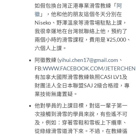
如假包換台灣正港專業滑雪教練「
阿
徽
」，他和他的朋友這個冬天分別在
Niseko、野澤溫泉等滑雪場駐點上課，
我很幸運地在台灣就聯絡上他，預約了
兩個小時的滑雪課程，費用是 ¥25,000、
六個人上課。
阿徽教練 (
yihui.chen17@gmail.com
、
FB:
WWW.FACEBOOK.COM/JETERCHEN
有加拿大國際滑雪教練執照CASI LV1及
財團法人全日本聯盟SAJ 2級合格證，專
業技術無庸置疑。
他對學員的上課目標，對這一輩子第一
次接觸到滑雪的學員來說，有些遙不可
及，例如：穿著雪鞋和雪板上下纜車、
從綠線滑雪道滑下來。不過，在教練循