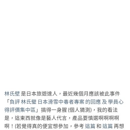
林氏壁
是日本旅遊達人，最近幾個月應該被此事件
「
負評 林氏璧 日本滑雪中毒者專案 的回應 及 學員心
得評價集中區
」搞得一身腥 (個人猜測)，我的看法
是，這東西就像是藝人代言，產品要慎選啊啊啊啊
啊！(若覺得真的便宜想參加，參考
這篇
和
這篇
再想