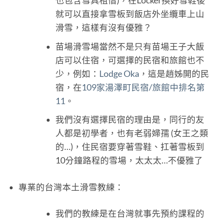
也包含雪具租借)，在Locker換好雪鞋後
就可以直接拿雪板到飯店外坐纜車上山
滑雪，這樣有沒有優雅？
苗場滑雪場當然不是只有苗場王子大飯
店可以住宿，可選擇的民宿和旅館也不
少，例如：
Lodge Oka
，這是趙姊開的民
宿，在
109家湯澤町民宿/旅館中排名第
11
。
我們沒有選擇民宿的理由是，同行的友
人都是初學者，也有老弱婦孺 (女王之類
的…)，住民宿要穿著雪鞋、扛著雪板到
10分鐘路程的雪場，太太太…不優雅了
專業的台灣本土滑雪教練：
我們的教練是在台灣就事先預約課程的