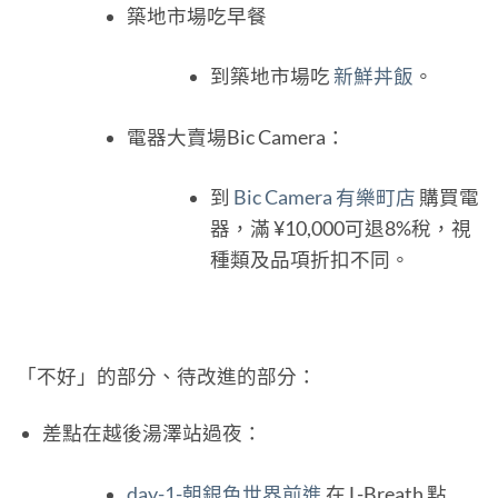
築地市場吃早餐
到築地市場吃
新鮮丼飯
。
電器大賣場Bic Camera：
到
Bic Camera 有樂町店
購買電
器，滿 ¥10,000可退8%稅，視
種類及品項折扣不同。
「不好」的部分、待改進的部分：
差點在越後湯澤站過夜：
day-1-朝銀色世界前進
在 L-Breath 點