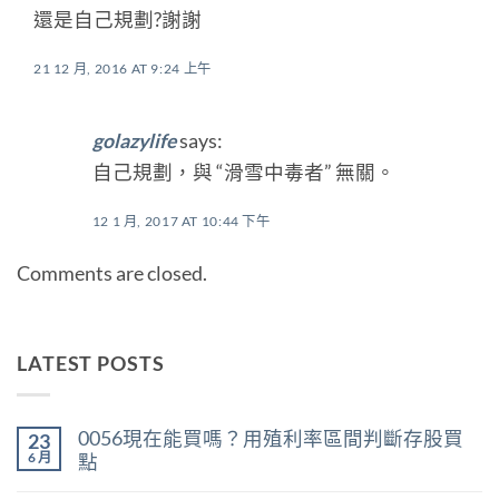
還是自己規劃?謝謝
21 12 月, 2016 AT 9:24 上午
golazylife
says:
自己規劃，與 “滑雪中毒者” 無關。
12 1 月, 2017 AT 10:44 下午
Comments are closed.
LATEST POSTS
0056現在能買嗎？用殖利率區間判斷存股買
23
6 月
點
在
尚