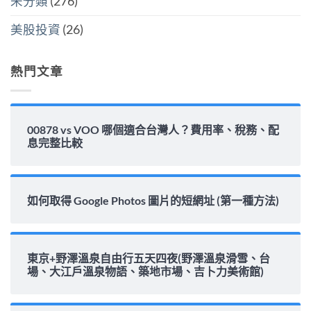
未分類
(276)
息
能
力
美股投資
(26)
完
整
解
析〉
熱門文章
中
00878 vs VOO 哪個適合台灣人？費用率、稅務、配
息完整比較
如何取得 Google Photos 圖片的短網址 (第一種方法)
東京+野澤溫泉自由行五天四夜(野澤溫泉滑雪、台
場、大江戶溫泉物語、築地市場、吉卜力美術館)