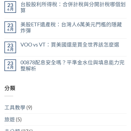
〈0056
無
台股股利所得稅：合併計稅與分開計稅哪個划
23
現
留
在
言
6 月
算
能
在
買
尚
〈台
嗎？
無
美股ETF遺產稅：台灣人6萬美元門檻的隱藏
23
股
用
留
股
殖
言
6 月
炸彈
利
利
在
所
尚
率
〈美
得
無
區
VOO vs VT：買美國還是買全世界該怎麼選
23
股
稅：
留
間
ETF
合
言
6 月
判
在
尚
遺
併
斷
〈VOO
無
產
計
存
vs
留
稅：
稅
00878配息安全嗎？平準金水位與填息能力完
股
23
VT：
言
台
與
買
買
6 月
整解析
灣
分
點〉
美
人
開
中
在
尚
國
6
計
〈00878
無
還
萬
稅
配
留
是
美
哪
息
分類
言
買
元
個
安
全
門
划
全
世
檻
算〉
嗎？
界
的
中
平
該
隱
工具教學
(9)
準
怎
藏
金
麼
炸
水
選〉
旅遊
(5)
彈〉
位
中
中
與
填