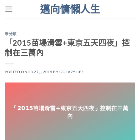
Skip
邁向慵懶人生
to
content
未分類
「2015苗場滑雪+東京五天四夜」控
制在三萬內
POSTED ON
23 2 月, 2015
BY
GOLAZYLIFE