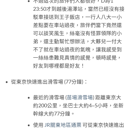
不過這次的旅伴們人都很好，Day1
23:50才到越後湯澤站，當然已經沒有接
駁車接送到王子飯店，一行人八大一小
差點要在車站過夜，旅伴們當下竟然還
可以談笑風生，絲毫沒有怪罪領隊的小
弟，還主動幫忙想辦法，大夥兒一付大
不了就在車站過夜的氣魄，讓我感受到
一絲絲患難見真情的感覺，頓時感覺，
好友到哪裡都是好友！
從東京快速進出滑雪場 (77分鐘)：
最近的滑雪場 (
苗場滑雪場
) 距離東京大
約200公里，坐巴士大約4~5小時，坐新
幹線大約77分鐘。
使用
JR關東地區通票
可從東京快速進出