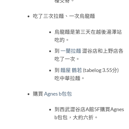
檯交寄。
吃了三次拉麵、一次烏龍麵
烏龍麵是第三天在越後湯澤站
吃的。
到
一蘭拉麵
澀谷店和上野店各
吃了一次。
到
麵屋 鶴若
(tabelog 3.55分)
吃中華拉麵。
購買
Agnes b包包
到西武澀谷店A館5F購買Agnes
b包包，大約六折。